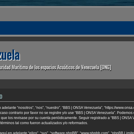
uela
uridad Marítima de los espacios Acuáticos de Venezuela [ONG]
o
 adelante “nosotros”, “nos”, “nuestro”, “BBS | ONSA Venezuela”, “https://www.onsa
 caso contrario por favor no se registre y/o use “BBS | ONSA Venezuela”. Podemo
e que los revisase por su cuenta periódicamente. Seguir registrado a “BBS | ONSA
términos tal como fueron actualizados y/o reformados.
aquí en adelante “ellos”, “sus”, “software phpBB”, “www.phpbb.com”, “phpBB Limite