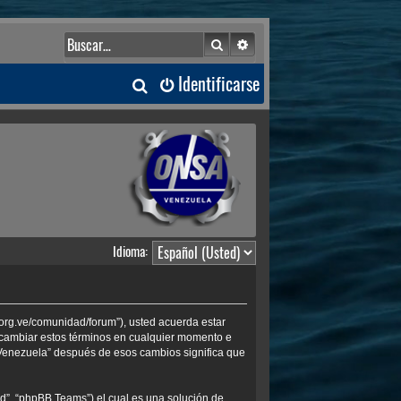
Buscar
Búsqueda avanzada
B
Identificarse
u
s
c
a
Idioma:
r
.org.ve/comunidad/forum”), usted acuerda estar
s cambiar estos términos en cualquier momento e
 Venezuela” después de esos cambios significa que
d”, “phpBB Teams”) el cual es una solución de