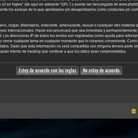
 v2 en Ingles
” (de aquí en adelante “GPL”) y puede ser descargada de
www.phpb
amente los excluye de lo que aprobamos y/o desaprobamos como conductas y/o con
o, vulgar, difamatorio, indecente, amenazante, sexual o cualquier otro material qu
yes Internacionales. Hacer eso provocará que sea inmediata y permanentemente e
net. Las direcciones IP de todos los envíos son registradas como ayuda para reforz
er o cerrar cualquier tema en cualquier momento que lo creamos conveniente. Como
tos. Dado que esta información no será compartida con ninguna tercera parte sin
uier intento de hacking que conlleve a que los datos sean comprometidos.