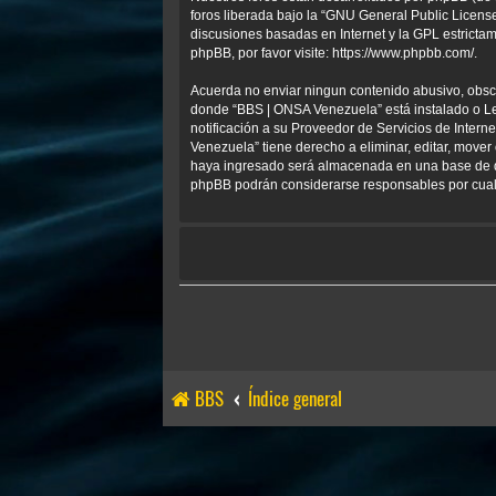
foros liberada bajo la “
GNU General Public License
discusiones basadas en Internet y la GPL estrict
phpBB, por favor visite:
https://www.phpbb.com/
.
Acuerda no enviar ningun contenido abusivo, obscen
donde “BBS | ONSA Venezuela” está instalado o Le
notificación a su Proveedor de Servicios de Inter
Venezuela” tiene derecho a eliminar, editar, mov
haya ingresado será almacenada en una base de da
phpBB podrán considerarse responsables por cualq
BBS
Índice general