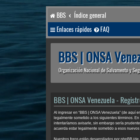
BBS
Índice general
Enlaces rápidos
FAQ
BBS | ONSA Venez
Organización Nacional de Salvamento y Seg
BBS | ONSA Venezuela - Registr
Al ingresar en “BBS | ONSA Venezuela” (de aquí en
legalmente sometido a los siguientes términos. En
intentaríamos avisarle, sin embargo sería prudent
acuerda estar legalmente sometido a esos nuevos 
Nuestros foros están desarrollados por phpBB (de 