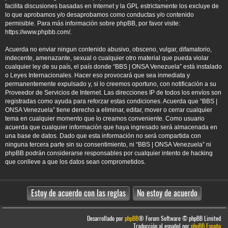
facilita discusiones basadas en Internet y la GPL estrictamente los excluye de
lo que aprobamos y/o desaprobamos como conductas y/o contenido
permisible. Para más información sobre phpBB, por favor visite:
https://www.phpbb.com/
.
Acuerda no enviar ningun contenido abusivo, obsceno, vulgar, difamatorio,
indecente, amenazante, sexual o cualquier otro material que pueda violar
cualquier ley de su país, el país donde “BBS | ONSA Venezuela” está instalado
o Leyes Internacionales. Hacer eso provocará que sea inmediata y
permanentemente expulsado y, si lo creemos oportuno, con notificación a su
Proveedor de Servicios de Internet. Las direcciones IP de todos los envíos son
registradas como ayuda para reforzar estas condiciones. Acuerda que “BBS |
ONSA Venezuela” tiene derecho a eliminar, editar, mover o cerrar cualquier
tema en cualquier momento que lo creamos conveniente. Como usuario
acuerda que cualquier información que haya ingresado será almacenada en
una base de datos. Dado que esta información no será compartida con
ninguna tercera parte sin su consentimiento, ni “BBS | ONSA Venezuela” ni
phpBB podrán considerarse responsables por cualquier intento de hacking
que conlleve a que los datos sean comprometidos.
Desarrollado por
phpBB
® Forum Software © phpBB Limited
Traducción al español por
phpBB España