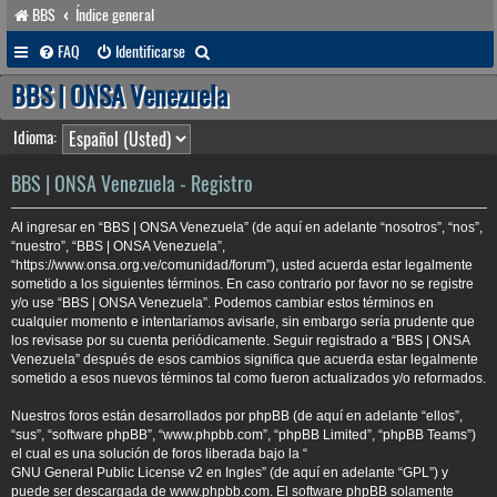
BBS
Índice general
B
FAQ
Identificarse
u
BBS | ONSA Venezuela
s
Idioma:
c
a
BBS | ONSA Venezuela - Registro
r
Al ingresar en “BBS | ONSA Venezuela” (de aquí en adelante “nosotros”, “nos”,
“nuestro”, “BBS | ONSA Venezuela”,
“https://www.onsa.org.ve/comunidad/forum”), usted acuerda estar legalmente
sometido a los siguientes términos. En caso contrario por favor no se registre
y/o use “BBS | ONSA Venezuela”. Podemos cambiar estos términos en
cualquier momento e intentaríamos avisarle, sin embargo sería prudente que
los revisase por su cuenta periódicamente. Seguir registrado a “BBS | ONSA
Venezuela” después de esos cambios significa que acuerda estar legalmente
sometido a esos nuevos términos tal como fueron actualizados y/o reformados.
Nuestros foros están desarrollados por phpBB (de aquí en adelante “ellos”,
“sus”, “software phpBB”, “www.phpbb.com”, “phpBB Limited”, “phpBB Teams”)
el cual es una solución de foros liberada bajo la “
GNU General Public License v2 en Ingles
” (de aquí en adelante “GPL”) y
puede ser descargada de
www.phpbb.com
. El software phpBB solamente