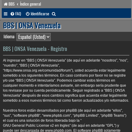
BBS
Índice general
B
FAQ
Identificarse
u
BBS | ONSA Venezuela
s
Idioma:
c
a
BBS | ONSA Venezuela - Registro
r
Al ingresar en “BBS | ONSA Venezuela” (de aquí en adelante “nosotros”, “nos”,
“nuestro”, “BBS | ONSA Venezuela”,
“https://www.onsa.org.ve/comunidad/forum”), usted acuerda estar legalmente
sometido a los siguientes términos. En caso contrario por favor no se registre
y/o use “BBS | ONSA Venezuela”. Podemos cambiar estos términos en
cualquier momento e intentaríamos avisarle, sin embargo sería prudente que
los revisase por su cuenta periódicamente. Seguir registrado a “BBS | ONSA
Venezuela” después de esos cambios significa que acuerda estar legalmente
sometido a esos nuevos términos tal como fueron actualizados y/o reformados.
Nuestros foros están desarrollados por phpBB (de aquí en adelante “ellos”,
“sus”, “software phpBB”, “www.phpbb.com”, “phpBB Limited”, “phpBB Teams”)
el cual es una solución de foros liberada bajo la “
GNU General Public License v2 en Ingles
” (de aquí en adelante “GPL”) y
puede ser descargada de
www.phpbb.com
. El software phpBB solamente