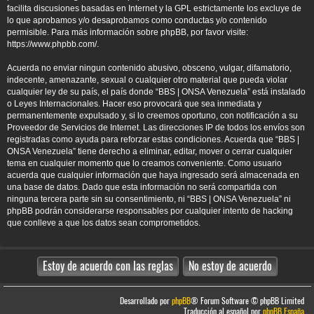
facilita discusiones basadas en Internet y la GPL estrictamente los excluye de
lo que aprobamos y/o desaprobamos como conductas y/o contenido
permisible. Para más información sobre phpBB, por favor visite:
https://www.phpbb.com/
.
Acuerda no enviar ningun contenido abusivo, obsceno, vulgar, difamatorio,
indecente, amenazante, sexual o cualquier otro material que pueda violar
cualquier ley de su país, el país donde “BBS | ONSA Venezuela” está instalado
o Leyes Internacionales. Hacer eso provocará que sea inmediata y
permanentemente expulsado y, si lo creemos oportuno, con notificación a su
Proveedor de Servicios de Internet. Las direcciones IP de todos los envíos son
registradas como ayuda para reforzar estas condiciones. Acuerda que “BBS |
ONSA Venezuela” tiene derecho a eliminar, editar, mover o cerrar cualquier
tema en cualquier momento que lo creamos conveniente. Como usuario
acuerda que cualquier información que haya ingresado será almacenada en
una base de datos. Dado que esta información no será compartida con
ninguna tercera parte sin su consentimiento, ni “BBS | ONSA Venezuela” ni
phpBB podrán considerarse responsables por cualquier intento de hacking
que conlleve a que los datos sean comprometidos.
Desarrollado por
phpBB
® Forum Software © phpBB Limited
Traducción al español por
phpBB España