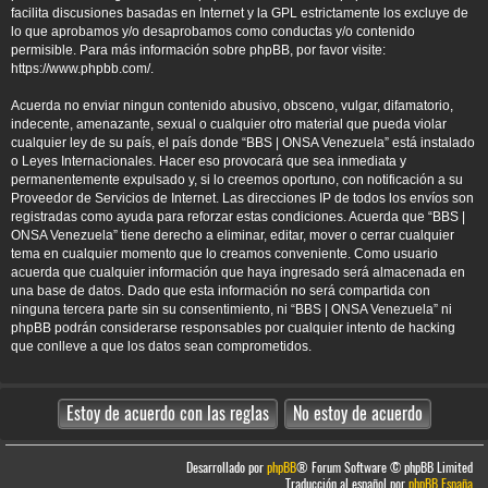
facilita discusiones basadas en Internet y la GPL estrictamente los excluye de
lo que aprobamos y/o desaprobamos como conductas y/o contenido
permisible. Para más información sobre phpBB, por favor visite:
https://www.phpbb.com/
.
Acuerda no enviar ningun contenido abusivo, obsceno, vulgar, difamatorio,
indecente, amenazante, sexual o cualquier otro material que pueda violar
cualquier ley de su país, el país donde “BBS | ONSA Venezuela” está instalado
o Leyes Internacionales. Hacer eso provocará que sea inmediata y
permanentemente expulsado y, si lo creemos oportuno, con notificación a su
Proveedor de Servicios de Internet. Las direcciones IP de todos los envíos son
registradas como ayuda para reforzar estas condiciones. Acuerda que “BBS |
ONSA Venezuela” tiene derecho a eliminar, editar, mover o cerrar cualquier
tema en cualquier momento que lo creamos conveniente. Como usuario
acuerda que cualquier información que haya ingresado será almacenada en
una base de datos. Dado que esta información no será compartida con
ninguna tercera parte sin su consentimiento, ni “BBS | ONSA Venezuela” ni
phpBB podrán considerarse responsables por cualquier intento de hacking
que conlleve a que los datos sean comprometidos.
Desarrollado por
phpBB
® Forum Software © phpBB Limited
Traducción al español por
phpBB España