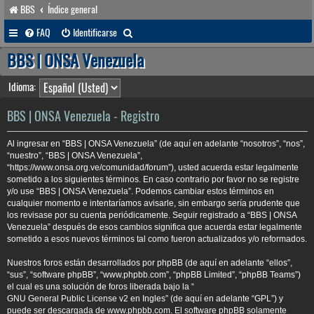
BBS
Índice general
B
FAQ
Identificarse
u
BBS | ONSA Venezuela
s
Idioma:
c
a
BBS | ONSA Venezuela - Registro
r
Al ingresar en “BBS | ONSA Venezuela” (de aquí en adelante “nosotros”, “nos”,
“nuestro”, “BBS | ONSA Venezuela”,
“https://www.onsa.org.ve/comunidad/forum”), usted acuerda estar legalmente
sometido a los siguientes términos. En caso contrario por favor no se registre
y/o use “BBS | ONSA Venezuela”. Podemos cambiar estos términos en
cualquier momento e intentaríamos avisarle, sin embargo sería prudente que
los revisase por su cuenta periódicamente. Seguir registrado a “BBS | ONSA
Venezuela” después de esos cambios significa que acuerda estar legalmente
sometido a esos nuevos términos tal como fueron actualizados y/o reformados.
Nuestros foros están desarrollados por phpBB (de aquí en adelante “ellos”,
“sus”, “software phpBB”, “www.phpbb.com”, “phpBB Limited”, “phpBB Teams”)
el cual es una solución de foros liberada bajo la “
GNU General Public License v2 en Ingles
” (de aquí en adelante “GPL”) y
puede ser descargada de
www.phpbb.com
. El software phpBB solamente