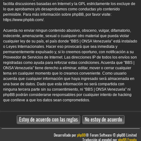
facilita discusiones basadas en Internet y la GPL estrictamente los excluye de
lo que aprobamos y/o desaprobamos como conductas y/o contenido
permisible. Para más información sobre phpBB, por favor visite:
https://www.phpbb.com/
.
Acuerda no enviar ningun contenido abusivo, obsceno, vulgar, difamatorio,
indecente, amenazante, sexual o cualquier otro material que pueda violar
cualquier ley de su país, el país donde “BBS | ONSA Venezuela” está instalado
o Leyes Internacionales. Hacer eso provocará que sea inmediata y
permanentemente expulsado y, si lo creemos oportuno, con notificación a su
Proveedor de Servicios de Internet. Las direcciones IP de todos los envíos son
registradas como ayuda para reforzar estas condiciones. Acuerda que “BBS |
ONSA Venezuela” tiene derecho a eliminar, editar, mover o cerrar cualquier
tema en cualquier momento que lo creamos conveniente. Como usuario
acuerda que cualquier información que haya ingresado será almacenada en
una base de datos. Dado que esta información no será compartida con
ninguna tercera parte sin su consentimiento, ni “BBS | ONSA Venezuela” ni
phpBB podrán considerarse responsables por cualquier intento de hacking
que conlleve a que los datos sean comprometidos.
Desarrollado por
phpBB
® Forum Software © phpBB Limited
Traducción al español por
phpBB España