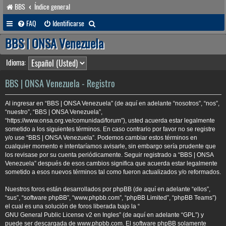
BBS
Índice general
B
FAQ
Identificarse
u
BBS | ONSA Venezuela
s
Idioma:
c
a
BBS | ONSA Venezuela - Registro
r
Al ingresar en “BBS | ONSA Venezuela” (de aquí en adelante “nosotros”, “nos”,
“nuestro”, “BBS | ONSA Venezuela”,
“https://www.onsa.org.ve/comunidad/forum”), usted acuerda estar legalmente
sometido a los siguientes términos. En caso contrario por favor no se registre
y/o use “BBS | ONSA Venezuela”. Podemos cambiar estos términos en
cualquier momento e intentaríamos avisarle, sin embargo sería prudente que
los revisase por su cuenta periódicamente. Seguir registrado a “BBS | ONSA
Venezuela” después de esos cambios significa que acuerda estar legalmente
sometido a esos nuevos términos tal como fueron actualizados y/o reformados.
Nuestros foros están desarrollados por phpBB (de aquí en adelante “ellos”,
“sus”, “software phpBB”, “www.phpbb.com”, “phpBB Limited”, “phpBB Teams”)
el cual es una solución de foros liberada bajo la “
GNU General Public License v2 en Ingles
” (de aquí en adelante “GPL”) y
puede ser descargada de
www.phpbb.com
. El software phpBB solamente