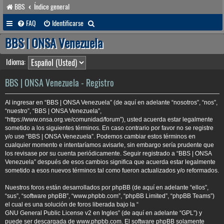
BBS
Índice general
B
FAQ
Identificarse
u
BBS | ONSA Venezuela
s
Idioma:
c
a
BBS | ONSA Venezuela - Registro
r
Al ingresar en “BBS | ONSA Venezuela” (de aquí en adelante “nosotros”, “nos”,
“nuestro”, “BBS | ONSA Venezuela”,
“https://www.onsa.org.ve/comunidad/forum”), usted acuerda estar legalmente
sometido a los siguientes términos. En caso contrario por favor no se registre
y/o use “BBS | ONSA Venezuela”. Podemos cambiar estos términos en
cualquier momento e intentaríamos avisarle, sin embargo sería prudente que
los revisase por su cuenta periódicamente. Seguir registrado a “BBS | ONSA
Venezuela” después de esos cambios significa que acuerda estar legalmente
sometido a esos nuevos términos tal como fueron actualizados y/o reformados.
Nuestros foros están desarrollados por phpBB (de aquí en adelante “ellos”,
“sus”, “software phpBB”, “www.phpbb.com”, “phpBB Limited”, “phpBB Teams”)
el cual es una solución de foros liberada bajo la “
GNU General Public License v2 en Ingles
” (de aquí en adelante “GPL”) y
puede ser descargada de
www.phpbb.com
. El software phpBB solamente