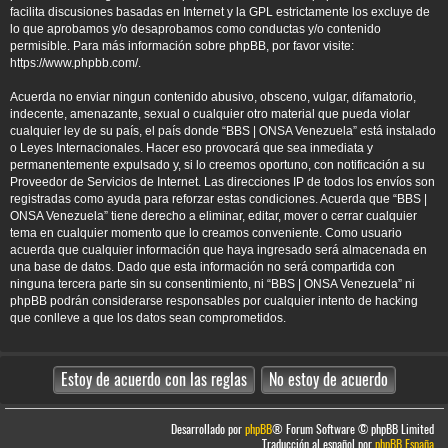
facilita discusiones basadas en Internet y la GPL estrictamente los excluye de
lo que aprobamos y/o desaprobamos como conductas y/o contenido
permisible. Para más información sobre phpBB, por favor visite:
https://www.phpbb.com/
.
Acuerda no enviar ningun contenido abusivo, obsceno, vulgar, difamatorio,
indecente, amenazante, sexual o cualquier otro material que pueda violar
cualquier ley de su país, el país donde “BBS | ONSA Venezuela” está instalado
o Leyes Internacionales. Hacer eso provocará que sea inmediata y
permanentemente expulsado y, si lo creemos oportuno, con notificación a su
Proveedor de Servicios de Internet. Las direcciones IP de todos los envíos son
registradas como ayuda para reforzar estas condiciones. Acuerda que “BBS |
ONSA Venezuela” tiene derecho a eliminar, editar, mover o cerrar cualquier
tema en cualquier momento que lo creamos conveniente. Como usuario
acuerda que cualquier información que haya ingresado será almacenada en
una base de datos. Dado que esta información no será compartida con
ninguna tercera parte sin su consentimiento, ni “BBS | ONSA Venezuela” ni
phpBB podrán considerarse responsables por cualquier intento de hacking
que conlleve a que los datos sean comprometidos.
Desarrollado por
phpBB
® Forum Software © phpBB Limited
Traducción al español por
phpBB España