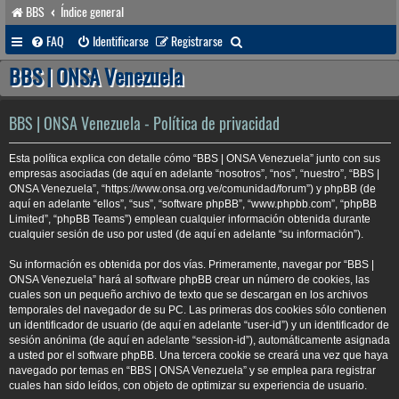
BBS
Índice general
B
FAQ
Identificarse
Registrarse
u
BBS | ONSA Venezuela
s
c
BBS | ONSA Venezuela - Política de privacidad
a
Esta política explica con detalle cómo “BBS | ONSA Venezuela” junto con sus
r
empresas asociadas (de aquí en adelante “nosotros”, “nos”, “nuestro”, “BBS |
ONSA Venezuela”, “https://www.onsa.org.ve/comunidad/forum”) y phpBB (de
aquí en adelante “ellos”, “sus”, “software phpBB”, “www.phpbb.com”, “phpBB
Limited”, “phpBB Teams”) emplean cualquier información obtenida durante
cualquier sesión de uso por usted (de aquí en adelante “su información”).
Su información es obtenida por dos vías. Primeramente, navegar por “BBS |
ONSA Venezuela” hará al software phpBB crear un número de cookies, las
cuales son un pequeño archivo de texto que se descargan en los archivos
temporales del navegador de su PC. Las primeras dos cookies sólo contienen
un identificador de usuario (de aquí en adelante “user-id”) y un identificador de
sesión anónima (de aquí en adelante “session-id”), automáticamente asignada
a usted por el software phpBB. Una tercera cookie se creará una vez que haya
navegado por temas en “BBS | ONSA Venezuela” y se emplea para registrar
cuales han sido leídos, con objeto de optimizar su experiencia de usuario.