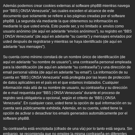
Además podemos crear cookies externas al software phpBB mientras navega
por “BBS | ONSA Venezuela”, las cuales exceden el alcance de este
documento que solamente se refiere a las páginas creadas por el software
phpBB. La segunda vía mediante la que obtenemos su información es
mediante lo que usted envía. Esto puede ser, y no limitado a: envíos como
usuario anónimo (de aquí en adelante “envíos anónimos”), su registro en “BBS
| ONSA Venezuela” (de aquí en adelante “su cuenta”) y mensajes enviados por
usted después de registrarse y mientras se haya identificado (de aquí en
adelante “sus mensajes”).
Su cuenta como mínimo constará de un nombre único de identificación (de
aquí en adelante “su nombre de usuario”), una contraseña personal empleada
para la identificación (de aquí en adelante “su contraseña”) y una dirección de
email personal válida (de aquí en adelante “su email”). La información de su
cuenta en “BBS | ONSA Venezuela” está protegida por las leyes de protección
de datos aplicables en el país en el que estamos instalados. Cualquier
información más allá de su nombre de usuario, su contraseña y su dirección
de e-mail requerida por “BBS | ONSA Venezuela” durante el proceso de
registro será obligatoria u opcional, según el criterio de “BBS | ONSA
Venezuela”. En cualquier caso, usted tiene la opción de qué información en su
cuenta será públicamente exhibida. Además, en su cuenta, usted tiene la
opción de activar o desactivar los emails generados automáticamente por el
software phpBB.
Su contraseña está encriptada (cifrado de una vía) por lo tanto está segura. Sin
embargo, se recomienda que no emplee la misma contraseña en diferentes