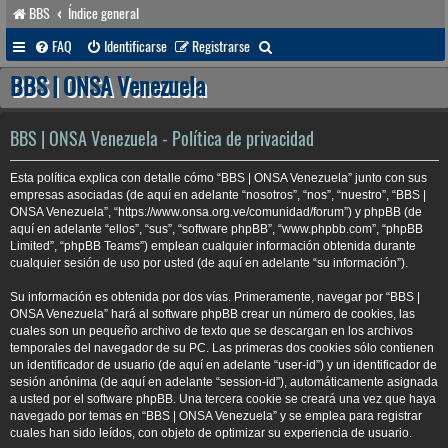
BBS
Índice general
B
FAQ
Identificarse
Registrarse
u
BBS | ONSA Venezuela
s
c
BBS | ONSA Venezuela - Política de privacidad
a
Esta política explica con detalle cómo “BBS | ONSA Venezuela” junto con sus
r
empresas asociadas (de aquí en adelante “nosotros”, “nos”, “nuestro”, “BBS |
ONSA Venezuela”, “https://www.onsa.org.ve/comunidad/forum”) y phpBB (de
aquí en adelante “ellos”, “sus”, “software phpBB”, “www.phpbb.com”, “phpBB
Limited”, “phpBB Teams”) emplean cualquier información obtenida durante
cualquier sesión de uso por usted (de aquí en adelante “su información”).
Su información es obtenida por dos vías. Primeramente, navegar por “BBS |
ONSA Venezuela” hará al software phpBB crear un número de cookies, las
cuales son un pequeño archivo de texto que se descargan en los archivos
temporales del navegador de su PC. Las primeras dos cookies sólo contienen
un identificador de usuario (de aquí en adelante “user-id”) y un identificador de
sesión anónima (de aquí en adelante “session-id”), automáticamente asignada
a usted por el software phpBB. Una tercera cookie se creará una vez que haya
navegado por temas en “BBS | ONSA Venezuela” y se emplea para registrar
cuales han sido leídos, con objeto de optimizar su experiencia de usuario.