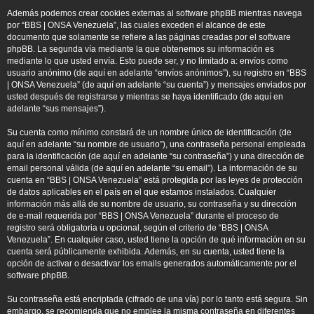
Además podemos crear cookies externas al software phpBB mientras navega
por “BBS | ONSA Venezuela”, las cuales exceden el alcance de este
documento que solamente se refiere a las páginas creadas por el software
phpBB. La segunda vía mediante la que obtenemos su información es
mediante lo que usted envía. Esto puede ser, y no limitado a: envíos como
usuario anónimo (de aquí en adelante “envíos anónimos”), su registro en “BBS
| ONSA Venezuela” (de aquí en adelante “su cuenta”) y mensajes enviados por
usted después de registrarse y mientras se haya identificado (de aquí en
adelante “sus mensajes”).
Su cuenta como mínimo constará de un nombre único de identificación (de
aquí en adelante “su nombre de usuario”), una contraseña personal empleada
para la identificación (de aquí en adelante “su contraseña”) y una dirección de
email personal válida (de aquí en adelante “su email”). La información de su
cuenta en “BBS | ONSA Venezuela” está protegida por las leyes de protección
de datos aplicables en el país en el que estamos instalados. Cualquier
información más allá de su nombre de usuario, su contraseña y su dirección
de e-mail requerida por “BBS | ONSA Venezuela” durante el proceso de
registro será obligatoria u opcional, según el criterio de “BBS | ONSA
Venezuela”. En cualquier caso, usted tiene la opción de qué información en su
cuenta será públicamente exhibida. Además, en su cuenta, usted tiene la
opción de activar o desactivar los emails generados automáticamente por el
software phpBB.
Su contraseña está encriptada (cifrado de una vía) por lo tanto está segura. Sin
embargo, se recomienda que no emplee la misma contraseña en diferentes