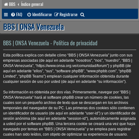
BBS
Índice general
B
FAQ
Identificarse
Registrarse
u
BBS | ONSA Venezuela
s
c
BBS | ONSA Venezuela - Política de privacidad
a
Esta política explica con detalle cómo “BBS | ONSA Venezuela” junto con sus
r
empresas asociadas (de aquí en adelante “nosotros”, “nos”, “nuestro”, “BBS |
ONSA Venezuela”, “https://www.onsa.org.ve/comunidad/forum”) y phpBB (de
aquí en adelante “ellos”, “sus”, “software phpBB”, “www.phpbb.com”, “phpBB
Limited”, “phpBB Teams”) emplean cualquier información obtenida durante
cualquier sesión de uso por usted (de aquí en adelante “su información”).
Su información es obtenida por dos vías. Primeramente, navegar por “BBS |
ONSA Venezuela” hará al software phpBB crear un número de cookies, las
cuales son un pequeño archivo de texto que se descargan en los archivos
temporales del navegador de su PC. Las primeras dos cookies sólo contienen
un identificador de usuario (de aquí en adelante “user-id”) y un identificador de
sesión anónima (de aquí en adelante “session-id”), automáticamente asignada
a usted por el software phpBB. Una tercera cookie se creará una vez que haya
navegado por temas en “BBS | ONSA Venezuela” y se emplea para registrar
cuales han sido leídos, con objeto de optimizar su experiencia de usuario.