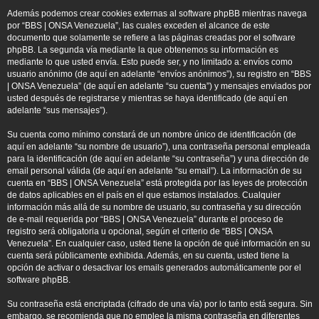
Además podemos crear cookies externas al software phpBB mientras navega
por “BBS | ONSA Venezuela”, las cuales exceden el alcance de este
documento que solamente se refiere a las páginas creadas por el software
phpBB. La segunda vía mediante la que obtenemos su información es
mediante lo que usted envía. Esto puede ser, y no limitado a: envíos como
usuario anónimo (de aquí en adelante “envíos anónimos”), su registro en “BBS
| ONSA Venezuela” (de aquí en adelante “su cuenta”) y mensajes enviados por
usted después de registrarse y mientras se haya identificado (de aquí en
adelante “sus mensajes”).
Su cuenta como mínimo constará de un nombre único de identificación (de
aquí en adelante “su nombre de usuario”), una contraseña personal empleada
para la identificación (de aquí en adelante “su contraseña”) y una dirección de
email personal válida (de aquí en adelante “su email”). La información de su
cuenta en “BBS | ONSA Venezuela” está protegida por las leyes de protección
de datos aplicables en el país en el que estamos instalados. Cualquier
información más allá de su nombre de usuario, su contraseña y su dirección
de e-mail requerida por “BBS | ONSA Venezuela” durante el proceso de
registro será obligatoria u opcional, según el criterio de “BBS | ONSA
Venezuela”. En cualquier caso, usted tiene la opción de qué información en su
cuenta será públicamente exhibida. Además, en su cuenta, usted tiene la
opción de activar o desactivar los emails generados automáticamente por el
software phpBB.
Su contraseña está encriptada (cifrado de una vía) por lo tanto está segura. Sin
embargo, se recomienda que no emplee la misma contraseña en diferentes