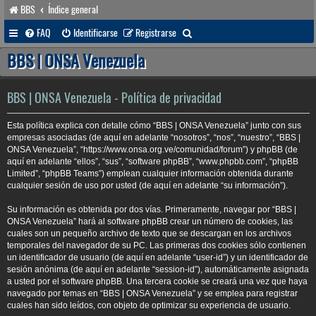
BBS
Índice general
B
FAQ
Identificarse
Registrarse
u
BBS | ONSA Venezuela
s
c
BBS | ONSA Venezuela - Política de privacidad
a
Esta política explica con detalle cómo “BBS | ONSA Venezuela” junto con sus
r
empresas asociadas (de aquí en adelante “nosotros”, “nos”, “nuestro”, “BBS |
ONSA Venezuela”, “https://www.onsa.org.ve/comunidad/forum”) y phpBB (de
aquí en adelante “ellos”, “sus”, “software phpBB”, “www.phpbb.com”, “phpBB
Limited”, “phpBB Teams”) emplean cualquier información obtenida durante
cualquier sesión de uso por usted (de aquí en adelante “su información”).
Su información es obtenida por dos vías. Primeramente, navegar por “BBS |
ONSA Venezuela” hará al software phpBB crear un número de cookies, las
cuales son un pequeño archivo de texto que se descargan en los archivos
temporales del navegador de su PC. Las primeras dos cookies sólo contienen
un identificador de usuario (de aquí en adelante “user-id”) y un identificador de
sesión anónima (de aquí en adelante “session-id”), automáticamente asignada
a usted por el software phpBB. Una tercera cookie se creará una vez que haya
navegado por temas en “BBS | ONSA Venezuela” y se emplea para registrar
cuales han sido leídos, con objeto de optimizar su experiencia de usuario.