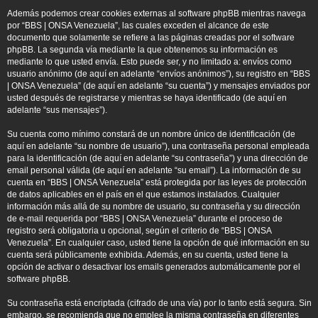
Además podemos crear cookies externas al software phpBB mientras navega
por “BBS | ONSA Venezuela”, las cuales exceden el alcance de este
documento que solamente se refiere a las páginas creadas por el software
phpBB. La segunda vía mediante la que obtenemos su información es
mediante lo que usted envía. Esto puede ser, y no limitado a: envíos como
usuario anónimo (de aquí en adelante “envíos anónimos”), su registro en “BBS
| ONSA Venezuela” (de aquí en adelante “su cuenta”) y mensajes enviados por
usted después de registrarse y mientras se haya identificado (de aquí en
adelante “sus mensajes”).
Su cuenta como mínimo constará de un nombre único de identificación (de
aquí en adelante “su nombre de usuario”), una contraseña personal empleada
para la identificación (de aquí en adelante “su contraseña”) y una dirección de
email personal válida (de aquí en adelante “su email”). La información de su
cuenta en “BBS | ONSA Venezuela” está protegida por las leyes de protección
de datos aplicables en el país en el que estamos instalados. Cualquier
información más allá de su nombre de usuario, su contraseña y su dirección
de e-mail requerida por “BBS | ONSA Venezuela” durante el proceso de
registro será obligatoria u opcional, según el criterio de “BBS | ONSA
Venezuela”. En cualquier caso, usted tiene la opción de qué información en su
cuenta será públicamente exhibida. Además, en su cuenta, usted tiene la
opción de activar o desactivar los emails generados automáticamente por el
software phpBB.
Su contraseña está encriptada (cifrado de una vía) por lo tanto está segura. Sin
embargo, se recomienda que no emplee la misma contraseña en diferentes