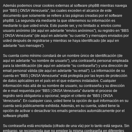
Además podemos crear cookies externas al software phpBB mientras navega
por “BBS | ONSA Venezuela”, las cuales exceden el alcance de este
documento que solamente se refiere a las páginas creadas por el software
phpBB. La segunda vía mediante la que obtenemos su información es
mediante lo que usted envía. Esto puede ser, y no limitado a: envíos como
usuario anónimo (de aquí en adelante “envíos anónimos”), su registro en “BBS
| ONSA Venezuela” (de aquí en adelante “su cuenta”) y mensajes enviados por
usted después de registrarse y mientras se haya identificado (de aquí en
adelante “sus mensajes”).
Su cuenta como mínimo constará de un nombre único de identificación (de
aquí en adelante “su nombre de usuario”), una contraseña personal empleada
para la identificación (de aquí en adelante “su contraseña”) y una dirección de
email personal válida (de aquí en adelante “su email”). La información de su
cuenta en “BBS | ONSA Venezuela” está protegida por las leyes de protección
de datos aplicables en el país en el que estamos instalados. Cualquier
información más allá de su nombre de usuario, su contraseña y su dirección
de e-mail requerida por “BBS | ONSA Venezuela” durante el proceso de
registro será obligatoria u opcional, según el criterio de “BBS | ONSA
Venezuela”. En cualquier caso, usted tiene la opción de qué información en su
cuenta será públicamente exhibida. Además, en su cuenta, usted tiene la
opción de activar o desactivar los emails generados automáticamente por el
software phpBB.
Su contraseña está encriptada (cifrado de una vía) por lo tanto está segura. Sin
embargo, se recomienda que no emplee la misma contraseña en diferentes