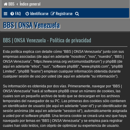
BBS
Índice general
B
FAQ
Identificarse
Registrarse
u
BBS | ONSA Venezuela
s
c
BBS | ONSA Venezuela - Política de privacidad
a
Esta política explica con detalle cómo “BBS | ONSA Venezuela” junto con sus
r
empresas asociadas (de aquí en adelante “nosotros”, “nos”, “nuestro”, “BBS |
ONSA Venezuela”, “https://www.onsa.org.ve/comunidad/forum”) y phpBB (de
aquí en adelante “ellos”, “sus”, “software phpBB”, “www.phpbb.com”, “phpBB
Limited”, “phpBB Teams”) emplean cualquier información obtenida durante
cualquier sesión de uso por usted (de aquí en adelante “su información”).
Su información es obtenida por dos vías. Primeramente, navegar por “BBS |
ONSA Venezuela” hará al software phpBB crear un número de cookies, las
cuales son un pequeño archivo de texto que se descargan en los archivos
temporales del navegador de su PC. Las primeras dos cookies sólo contienen
un identificador de usuario (de aquí en adelante “user-id”) y un identificador de
sesión anónima (de aquí en adelante “session-id”), automáticamente asignada
a usted por el software phpBB. Una tercera cookie se creará una vez que haya
navegado por temas en “BBS | ONSA Venezuela” y se emplea para registrar
cuales han sido leídos, con objeto de optimizar su experiencia de usuario.