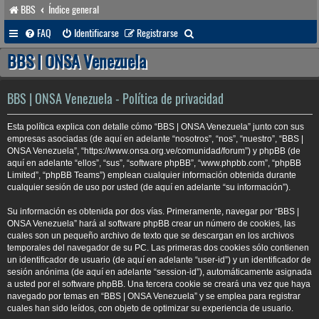
BBS
Índice general
B
FAQ
Identificarse
Registrarse
u
BBS | ONSA Venezuela
s
c
BBS | ONSA Venezuela - Política de privacidad
a
Esta política explica con detalle cómo “BBS | ONSA Venezuela” junto con sus
r
empresas asociadas (de aquí en adelante “nosotros”, “nos”, “nuestro”, “BBS |
ONSA Venezuela”, “https://www.onsa.org.ve/comunidad/forum”) y phpBB (de
aquí en adelante “ellos”, “sus”, “software phpBB”, “www.phpbb.com”, “phpBB
Limited”, “phpBB Teams”) emplean cualquier información obtenida durante
cualquier sesión de uso por usted (de aquí en adelante “su información”).
Su información es obtenida por dos vías. Primeramente, navegar por “BBS |
ONSA Venezuela” hará al software phpBB crear un número de cookies, las
cuales son un pequeño archivo de texto que se descargan en los archivos
temporales del navegador de su PC. Las primeras dos cookies sólo contienen
un identificador de usuario (de aquí en adelante “user-id”) y un identificador de
sesión anónima (de aquí en adelante “session-id”), automáticamente asignada
a usted por el software phpBB. Una tercera cookie se creará una vez que haya
navegado por temas en “BBS | ONSA Venezuela” y se emplea para registrar
cuales han sido leídos, con objeto de optimizar su experiencia de usuario.