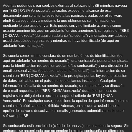
Además podemos crear cookies externas al software phpBB mientras navega
por “BBS | ONSA Venezuela”, las cuales exceden el alcance de este
documento que solamente se refiere a las páginas creadas por el software
phpBB. La segunda vía mediante la que obtenemos su información es
mediante lo que usted envía. Esto puede ser, y no limitado a: envíos como
usuario anónimo (de aquí en adelante “envíos anónimos”), su registro en “BBS
| ONSA Venezuela” (de aquí en adelante “su cuenta”) y mensajes enviados por
usted después de registrarse y mientras se haya identificado (de aquí en
adelante “sus mensajes”).
Su cuenta como mínimo constará de un nombre único de identificación (de
aquí en adelante “su nombre de usuario”), una contraseña personal empleada
para la identificación (de aquí en adelante “su contraseña”) y una dirección de
email personal válida (de aquí en adelante “su email”). La información de su
cuenta en “BBS | ONSA Venezuela” está protegida por las leyes de protección
de datos aplicables en el país en el que estamos instalados. Cualquier
información más allá de su nombre de usuario, su contraseña y su dirección
de e-mail requerida por “BBS | ONSA Venezuela” durante el proceso de
registro será obligatoria u opcional, según el criterio de “BBS | ONSA
Venezuela”. En cualquier caso, usted tiene la opción de qué información en su
cuenta será públicamente exhibida. Además, en su cuenta, usted tiene la
opción de activar o desactivar los emails generados automáticamente por el
software phpBB.
Su contraseña está encriptada (cifrado de una vía) por lo tanto está segura. Sin
embargo, se recomienda que no emplee la misma contraseña en diferentes