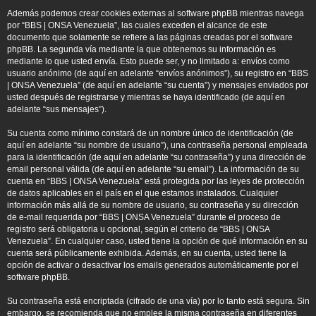
Además podemos crear cookies externas al software phpBB mientras navega
por “BBS | ONSA Venezuela”, las cuales exceden el alcance de este
documento que solamente se refiere a las páginas creadas por el software
phpBB. La segunda vía mediante la que obtenemos su información es
mediante lo que usted envía. Esto puede ser, y no limitado a: envíos como
usuario anónimo (de aquí en adelante “envíos anónimos”), su registro en “BBS
| ONSA Venezuela” (de aquí en adelante “su cuenta”) y mensajes enviados por
usted después de registrarse y mientras se haya identificado (de aquí en
adelante “sus mensajes”).
Su cuenta como mínimo constará de un nombre único de identificación (de
aquí en adelante “su nombre de usuario”), una contraseña personal empleada
para la identificación (de aquí en adelante “su contraseña”) y una dirección de
email personal válida (de aquí en adelante “su email”). La información de su
cuenta en “BBS | ONSA Venezuela” está protegida por las leyes de protección
de datos aplicables en el país en el que estamos instalados. Cualquier
información más allá de su nombre de usuario, su contraseña y su dirección
de e-mail requerida por “BBS | ONSA Venezuela” durante el proceso de
registro será obligatoria u opcional, según el criterio de “BBS | ONSA
Venezuela”. En cualquier caso, usted tiene la opción de qué información en su
cuenta será públicamente exhibida. Además, en su cuenta, usted tiene la
opción de activar o desactivar los emails generados automáticamente por el
software phpBB.
Su contraseña está encriptada (cifrado de una vía) por lo tanto está segura. Sin
embargo, se recomienda que no emplee la misma contraseña en diferentes