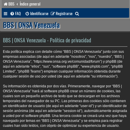
BBS
Índice general
B
FAQ
Identificarse
Registrarse
u
BBS | ONSA Venezuela
s
c
BBS | ONSA Venezuela - Política de privacidad
a
Esta política explica con detalle cómo “BBS | ONSA Venezuela” junto con sus
r
empresas asociadas (de aquí en adelante “nosotros”, “nos”, “nuestro”, “BBS |
ONSA Venezuela”, “https://www.onsa.org.ve/comunidad/forum”) y phpBB (de
aquí en adelante “ellos”, “sus”, “software phpBB”, “www.phpbb.com”, “phpBB
Limited”, “phpBB Teams”) emplean cualquier información obtenida durante
cualquier sesión de uso por usted (de aquí en adelante “su información”).
Su información es obtenida por dos vías. Primeramente, navegar por “BBS |
ONSA Venezuela” hará al software phpBB crear un número de cookies, las
cuales son un pequeño archivo de texto que se descargan en los archivos
temporales del navegador de su PC. Las primeras dos cookies sólo contienen
un identificador de usuario (de aquí en adelante “user-id”) y un identificador de
sesión anónima (de aquí en adelante “session-id”), automáticamente asignada
a usted por el software phpBB. Una tercera cookie se creará una vez que haya
navegado por temas en “BBS | ONSA Venezuela” y se emplea para registrar
cuales han sido leídos, con objeto de optimizar su experiencia de usuario.