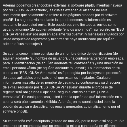
Además podemos crear cookies externas al software phpBB mientras navega
por “BBS | ONSA Venezuela”, las cuales exceden el alcance de este
documento que solamente se refiere a las páginas creadas por el software
phpBB. La segunda vía mediante la que obtenemos su información es
mediante lo que usted envía. Esto puede ser, y no limitado a: envíos como
usuario anónimo (de aquí en adelante “envíos anónimos”), su registro en “BBS
| ONSA Venezuela” (de aquí en adelante “su cuenta”) y mensajes enviados por
usted después de registrarse y mientras se haya identificado (de aquí en
adelante “sus mensajes”).
Su cuenta como mínimo constará de un nombre único de identificación (de
aquí en adelante “su nombre de usuario”), una contraseña personal empleada
para la identificación (de aquí en adelante “su contraseña”) y una dirección de
email personal válida (de aquí en adelante “su email”). La información de su
cuenta en “BBS | ONSA Venezuela” está protegida por las leyes de protección
de datos aplicables en el país en el que estamos instalados. Cualquier
información más allá de su nombre de usuario, su contraseña y su dirección
de e-mail requerida por “BBS | ONSA Venezuela” durante el proceso de
registro será obligatoria u opcional, según el criterio de “BBS | ONSA
Venezuela”. En cualquier caso, usted tiene la opción de qué información en su
cuenta será públicamente exhibida. Además, en su cuenta, usted tiene la
opción de activar o desactivar los emails generados automáticamente por el
software phpBB.
Su contraseña está encriptada (cifrado de una vía) por lo tanto está segura. Sin
embargo, se recomienda que no emplee la misma contraseña en diferentes