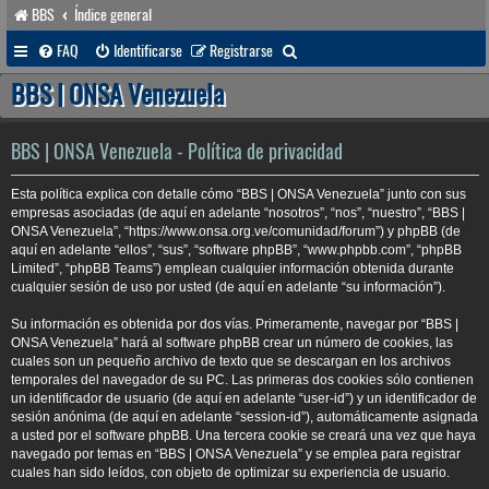
BBS
Índice general
B
FAQ
Identificarse
Registrarse
u
BBS | ONSA Venezuela
s
c
BBS | ONSA Venezuela - Política de privacidad
a
Esta política explica con detalle cómo “BBS | ONSA Venezuela” junto con sus
r
empresas asociadas (de aquí en adelante “nosotros”, “nos”, “nuestro”, “BBS |
ONSA Venezuela”, “https://www.onsa.org.ve/comunidad/forum”) y phpBB (de
aquí en adelante “ellos”, “sus”, “software phpBB”, “www.phpbb.com”, “phpBB
Limited”, “phpBB Teams”) emplean cualquier información obtenida durante
cualquier sesión de uso por usted (de aquí en adelante “su información”).
Su información es obtenida por dos vías. Primeramente, navegar por “BBS |
ONSA Venezuela” hará al software phpBB crear un número de cookies, las
cuales son un pequeño archivo de texto que se descargan en los archivos
temporales del navegador de su PC. Las primeras dos cookies sólo contienen
un identificador de usuario (de aquí en adelante “user-id”) y un identificador de
sesión anónima (de aquí en adelante “session-id”), automáticamente asignada
a usted por el software phpBB. Una tercera cookie se creará una vez que haya
navegado por temas en “BBS | ONSA Venezuela” y se emplea para registrar
cuales han sido leídos, con objeto de optimizar su experiencia de usuario.