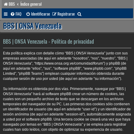
BBS
Índice general
B
FAQ
Identificarse
Registrarse
u
BBS | ONSA Venezuela
s
c
BBS | ONSA Venezuela - Política de privacidad
a
Esta política explica con detalle cómo “BBS | ONSA Venezuela” junto con sus
r
empresas asociadas (de aquí en adelante “nosotros”, “nos”, “nuestro”, “BBS |
ONSA Venezuela”, “https://www.onsa.org.ve/comunidad/forum”) y phpBB (de
aquí en adelante “ellos”, “sus”, “software phpBB”, “www.phpbb.com”, “phpBB
Limited”, “phpBB Teams”) emplean cualquier información obtenida durante
cualquier sesión de uso por usted (de aquí en adelante “su información”).
Su información es obtenida por dos vías. Primeramente, navegar por “BBS |
ONSA Venezuela” hará al software phpBB crear un número de cookies, las
cuales son un pequeño archivo de texto que se descargan en los archivos
temporales del navegador de su PC. Las primeras dos cookies sólo contienen
un identificador de usuario (de aquí en adelante “user-id”) y un identificador de
sesión anónima (de aquí en adelante “session-id”), automáticamente asignada
a usted por el software phpBB. Una tercera cookie se creará una vez que haya
navegado por temas en “BBS | ONSA Venezuela” y se emplea para registrar
cuales han sido leídos, con objeto de optimizar su experiencia de usuario.