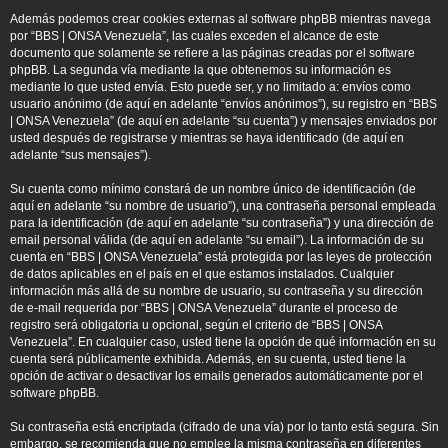
Además podemos crear cookies externas al software phpBB mientras navega
por “BBS | ONSA Venezuela”, las cuales exceden el alcance de este
documento que solamente se refiere a las páginas creadas por el software
phpBB. La segunda vía mediante la que obtenemos su información es
mediante lo que usted envía. Esto puede ser, y no limitado a: envíos como
usuario anónimo (de aquí en adelante “envíos anónimos”), su registro en “BBS
| ONSA Venezuela” (de aquí en adelante “su cuenta”) y mensajes enviados por
usted después de registrarse y mientras se haya identificado (de aquí en
adelante “sus mensajes”).
Su cuenta como mínimo constará de un nombre único de identificación (de
aquí en adelante “su nombre de usuario”), una contraseña personal empleada
para la identificación (de aquí en adelante “su contraseña”) y una dirección de
email personal válida (de aquí en adelante “su email”). La información de su
cuenta en “BBS | ONSA Venezuela” está protegida por las leyes de protección
de datos aplicables en el país en el que estamos instalados. Cualquier
información más allá de su nombre de usuario, su contraseña y su dirección
de e-mail requerida por “BBS | ONSA Venezuela” durante el proceso de
registro será obligatoria u opcional, según el criterio de “BBS | ONSA
Venezuela”. En cualquier caso, usted tiene la opción de qué información en su
cuenta será públicamente exhibida. Además, en su cuenta, usted tiene la
opción de activar o desactivar los emails generados automáticamente por el
software phpBB.
Su contraseña está encriptada (cifrado de una vía) por lo tanto está segura. Sin
embargo, se recomienda que no emplee la misma contraseña en diferentes