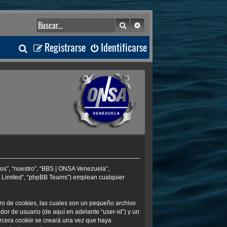
Buscar
Búsqueda avanzada
B
Registrarse
Identificarse
u
s
c
a
r
os”, “nuestro”, “BBS | ONSA Venezuela”,
B Limited”, “phpBB Teams”) emplean cualquier
ro de cookies, las cuales son un pequeño archivo
or de usuario (de aquí en adelante “user-id”) y un
ercera cookie se creará una vez que haya