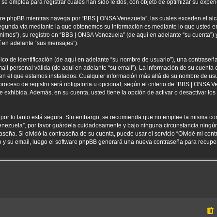
 emplea para registrar cuales han sido leídos, con objeto de optimizar su experi
re phpBB mientras navega por “BBS | ONSA Venezuela”, las cuales exceden el alc
egunda vía mediante la que obtenemos su información es mediante lo que usted env
nimos”), su registro en “BBS | ONSA Venezuela” (de aquí en adelante “su cuenta”
í en adelante “sus mensajes”).
 de identificación (de aquí en adelante “su nombre de usuario”), una contraseña 
ail personal válida (de aquí en adelante “su email”). La información de su cuenta
 en el que estamos instalados. Cualquier información más allá de su nombre de usu
oceso de registro será obligatoria u opcional, según el criterio de “BBS | ONSA Ve
 exhibida. Además, en su cuenta, usted tiene la opción de activar o desactivar l
) por lo tanto está segura. Sin embargo, se recomienda que no emplee la misma co
enezuela”, por favor guárdela cuidadosamente y bajo ninguna circunstancia ning
aseña. Si olvidó la contraseña de su cuenta, puede usar el servicio “Olvidé mi con
io y su email, luego el software phpBB generará una nueva contraseña para recupe