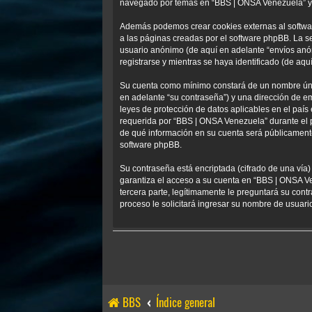
navegado por temas en “BBS | ONSA Venezuela” y se
Además podemos crear cookies externas al softwa
a las páginas creadas por el software phpBB. La s
usuario anónimo (de aquí en adelante “envíos anó
registrarse y mientras se haya identificado (de aqu
Su cuenta como mínimo constará de un nombre único
en adelante “su contraseña”) y una dirección de em
leyes de protección de datos aplicables en el país
requerida por “BBS | ONSA Venezuela” durante el pr
de qué información en su cuenta será públicamente
software phpBB.
Su contraseña está encriptada (cifrado de una vía
garantiza el acceso a su cuenta en “BBS | ONSA V
tercera parte, legítimamente le preguntará su contr
proceso le solicitará ingresar su nombre de usuar
BBS
Índice general