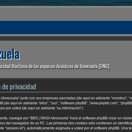
uela
uridad Marítima de los espacios Acuáticos de Venezuela [ONG]
 de privacidad
A Venezuela” junto con sus empresas asociadas (de aquí en adelante “nosotros”, “n
BB (de aquí en adelante “ellos”, “sus”, “software phpBB”, “www.phpbb.com”, “phpB
so por usted (de aquí en adelante “su información”).
mente, navegar por “BBS | ONSA Venezuela” hará al software phpBB crear un núme
es del navegador de su PC. Las primeras dos cookies sólo contienen un identificad
nte “session-id”), automáticamente asignada a usted por el software phpBB. Una t