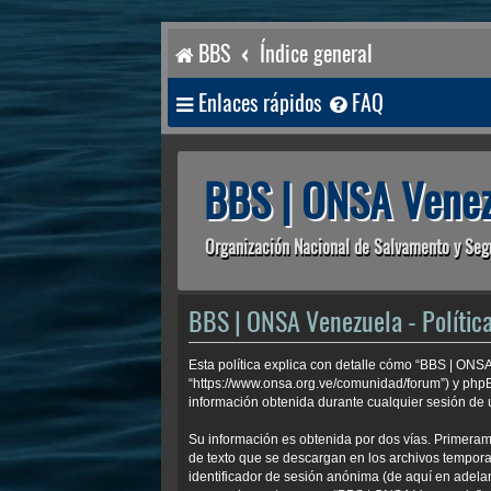
BBS
Índice general
Enlaces rápidos
FAQ
BBS | ONSA Venez
Organización Nacional de Salvamento y Seg
BBS | ONSA Venezuela - Política
Esta política explica con detalle cómo “BBS | ONS
“https://www.onsa.org.ve/comunidad/forum”) y php
información obtenida durante cualquier sesión de u
Su información es obtenida por dos vías. Primera
de texto que se descargan en los archivos temporal
identificador de sesión anónima (de aquí en adela