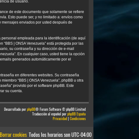
encia de usuario.
ance de este documento que solamente se refiere
ía. Esto puede ser, y no limitado a: envíos como
) y mensajes enviados por usted después de
personal empleada para la identificación (de aquí
 en “BBS | ONSA Venezuela” está protegida por las
ario, su contraseña y su dirección de e-mail
nezuela”. En cualquier caso, usted tiene la opción
os emails generados automáticamente por el
ntraseña en diferentes websites. Su contraseña
ún miembro “BBS | ONSA Venezuela”, phpBB u otra
traseña” provisto por el software phpBB. Este
rar su cuenta.
Desarrollado por
phpBB
® Forum Software © phpBB Limited
Traducción al español por
phpBB España
Privacidad
|
Condiciones
Borrar cookies
Todos los horarios son
UTC-04:00