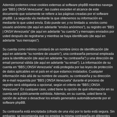
Además podemos crear cookies externas al software phpBB mientras navega
por “BBS | ONSA Venezuela”, las cuales exceden el alcance de este
documento que solamente se refiere a las páginas creadas por el software
phpBB. La segunda vía mediante la que obtenemos su información es
mediante lo que usted envía. Esto puede ser, y no limitado a: envíos como
usuario anónimo (de aquí en adelante “envíos anónimos”), su registro en “BBS
| ONSA Venezuela” (de aquí en adelante “su cuenta”) y mensajes enviados por
usted después de registrarse y mientras se haya identificado (de aquí en
adelante “sus mensajes”).
Su cuenta como mínimo constará de un nombre único de identificación (de
aquí en adelante “su nombre de usuario”), una contraseña personal empleada
para la identificación (de aquí en adelante “su contraseña”) y una dirección de
email personal válida (de aquí en adelante “su email”). La información de su
cuenta en “BBS | ONSA Venezuela” está protegida por las leyes de protección
de datos aplicables en el país en el que estamos instalados. Cualquier
información más allá de su nombre de usuario, su contraseña y su dirección
de e-mail requerida por “BBS | ONSA Venezuela” durante el proceso de
registro será obligatoria u opcional, según el criterio de “BBS | ONSA
Venezuela”. En cualquier caso, usted tiene la opción de qué información en su
cuenta será públicamente exhibida. Además, en su cuenta, usted tiene la
opción de activar o desactivar los emails generados automáticamente por el
software phpBB.
Su contraseña está encriptada (cifrado de una vía) por lo tanto está segura. Sin
embargo, se recomienda que no emplee la misma contraseña en diferentes