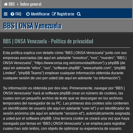
BBS
Índice general
B
FAQ
Identificarse
Registrarse
u
BBS | ONSA Venezuela
s
c
BBS | ONSA Venezuela - Política de privacidad
a
Esta política explica con detalle cómo “BBS | ONSA Venezuela” junto con sus
r
empresas asociadas (de aquí en adelante “nosotros”, “nos”, “nuestro”, “BBS |
ONSA Venezuela”, “https://www.onsa.org.ve/comunidad/forum”) y phpBB (de
aquí en adelante “ellos”, “sus”, “software phpBB”, “www.phpbb.com”, “phpBB
Limited”, “phpBB Teams”) emplean cualquier información obtenida durante
cualquier sesión de uso por usted (de aquí en adelante “su información”).
Su información es obtenida por dos vías. Primeramente, navegar por “BBS |
ONSA Venezuela” hará al software phpBB crear un número de cookies, las
cuales son un pequeño archivo de texto que se descargan en los archivos
temporales del navegador de su PC. Las primeras dos cookies sólo contienen
un identificador de usuario (de aquí en adelante “user-id”) y un identificador de
sesión anónima (de aquí en adelante “session-id”), automáticamente asignada
a usted por el software phpBB. Una tercera cookie se creará una vez que haya
navegado por temas en “BBS | ONSA Venezuela” y se emplea para registrar
cuales han sido leídos, con objeto de optimizar su experiencia de usuario.