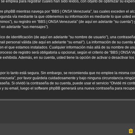
 emplea para registrar cuales han sido leídos, con objeto de optimizar su experi
re phpBB mientras navega por “BBS | ONSA Venezuela”, las cuales exceden el alc
egunda vía mediante la que obtenemos su información es mediante lo que usted env
nimos”), su registro en “BBS | ONSA Venezuela” (de aquí en adelante “su cuenta”
í en adelante “sus mensajes”).
 de identificación (de aquí en adelante “su nombre de usuario”), una contraseña 
ail personal válida (de aquí en adelante “su email”). La información de su cuenta
 en el que estamos instalados. Cualquier información más allá de su nombre de usu
oceso de registro será obligatoria u opcional, según el criterio de “BBS | ONSA Ve
 exhibida. Además, en su cuenta, usted tiene la opción de activar o desactivar l
) por lo tanto está segura. Sin embargo, se recomienda que no emplee la misma co
enezuela”, por favor guárdela cuidadosamente y bajo ninguna circunstancia ning
aseña. Si olvidó la contraseña de su cuenta, puede usar el servicio “Olvidé mi con
io y su email, luego el software phpBB generará una nueva contraseña para recupe