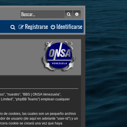
Buscar
Búsqueda avanzada
B
Registrarse
Identificarse
u
s
c
a
r
os”, “nuestro”, “BBS | ONSA Venezuela”,
B Limited”, “phpBB Teams”) emplean cualquier
ro de cookies, las cuales son un pequeño archivo
or de usuario (de aquí en adelante “user-id”) y un
ercera cookie se creará una vez que haya