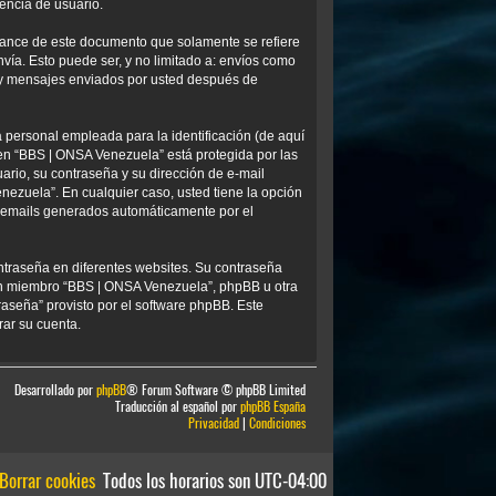
encia de usuario.
ance de este documento que solamente se refiere
ía. Esto puede ser, y no limitado a: envíos como
) y mensajes enviados por usted después de
personal empleada para la identificación (de aquí
 en “BBS | ONSA Venezuela” está protegida por las
ario, su contraseña y su dirección de e-mail
nezuela”. En cualquier caso, usted tiene la opción
os emails generados automáticamente por el
ntraseña en diferentes websites. Su contraseña
ún miembro “BBS | ONSA Venezuela”, phpBB u otra
traseña” provisto por el software phpBB. Este
rar su cuenta.
Desarrollado por
phpBB
® Forum Software © phpBB Limited
Traducción al español por
phpBB España
Privacidad
|
Condiciones
Borrar cookies
Todos los horarios son
UTC-04:00