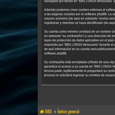
navegado por temas en “BBS | ONSA Venezuela” y se
Además podemos crear cookies externas al softwa
a las páginas creadas por el software phpBB. La s
usuario anónimo (de aquí en adelante “envíos anó
registrarse y mientras se haya identificado (de aqu
Su cuenta como mínimo constará de un nombre único
en adelante “su contraseña”) y una dirección de em
leyes de protección de datos aplicables en el país
requerida por “BBS | ONSA Venezuela” durante el pr
de qué información en su cuenta será públicamente
software phpBB.
Su contraseña está encriptada (cifrado de una vía
garantiza el acceso a su cuenta en “BBS | ONSA V
tercera parte, legítimamente le preguntará su contr
proceso le solicitará ingresar su nombre de usuar
BBS
Índice general