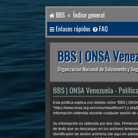
BBS
Índice general
Enlaces rápidos
FAQ
BBS | ONSA Venez
Organización Nacional de Salvamento y Seg
BBS | ONSA Venezuela - Política
Esta política explica con detalle cómo “BBS | ONS
“https://www.onsa.org.ve/comunidad/forum”) y php
información obtenida durante cualquier sesión de u
Su información es obtenida por dos vías. Primera
de texto que se descargan en los archivos temporal
identificador de sesión anónima (de aquí en adela