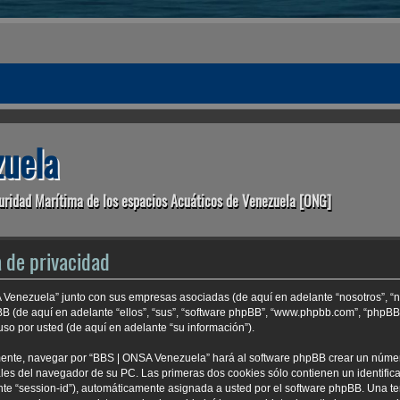
uela
uridad Marítima de los espacios Acuáticos de Venezuela [ONG]
 de privacidad
A Venezuela” junto con sus empresas asociadas (de aquí en adelante “nosotros”, “n
BB (de aquí en adelante “ellos”, “sus”, “software phpBB”, “www.phpbb.com”, “phpB
so por usted (de aquí en adelante “su información”).
mente, navegar por “BBS | ONSA Venezuela” hará al software phpBB crear un núme
es del navegador de su PC. Las primeras dos cookies sólo contienen un identificad
nte “session-id”), automáticamente asignada a usted por el software phpBB. Una t