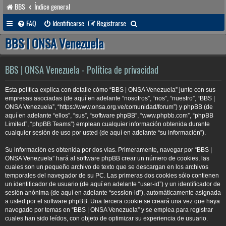
BBS
Índice general
B
FAQ
Identificarse
Registrarse
u
BBS | ONSA Venezuela
s
c
BBS | ONSA Venezuela - Política de privacidad
a
Esta política explica con detalle cómo “BBS | ONSA Venezuela” junto con sus
r
empresas asociadas (de aquí en adelante “nosotros”, “nos”, “nuestro”, “BBS |
ONSA Venezuela”, “https://www.onsa.org.ve/comunidad/forum”) y phpBB (de
aquí en adelante “ellos”, “sus”, “software phpBB”, “www.phpbb.com”, “phpBB
Limited”, “phpBB Teams”) emplean cualquier información obtenida durante
cualquier sesión de uso por usted (de aquí en adelante “su información”).
Su información es obtenida por dos vías. Primeramente, navegar por “BBS |
ONSA Venezuela” hará al software phpBB crear un número de cookies, las
cuales son un pequeño archivo de texto que se descargan en los archivos
temporales del navegador de su PC. Las primeras dos cookies sólo contienen
un identificador de usuario (de aquí en adelante “user-id”) y un identificador de
sesión anónima (de aquí en adelante “session-id”), automáticamente asignada
a usted por el software phpBB. Una tercera cookie se creará una vez que haya
navegado por temas en “BBS | ONSA Venezuela” y se emplea para registrar
cuales han sido leídos, con objeto de optimizar su experiencia de usuario.