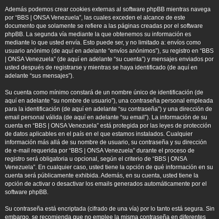
Además podemos crear cookies externas al software phpBB mientras navega
por “BBS | ONSA Venezuela”, las cuales exceden el alcance de este
documento que solamente se refiere a las páginas creadas por el software
phpBB. La segunda vía mediante la que obtenemos su información es
mediante lo que usted envía. Esto puede ser, y no limitado a: envíos como
usuario anónimo (de aquí en adelante “envíos anónimos”), su registro en “BBS
| ONSA Venezuela” (de aquí en adelante “su cuenta”) y mensajes enviados por
usted después de registrarse y mientras se haya identificado (de aquí en
adelante “sus mensajes”).
Su cuenta como mínimo constará de un nombre único de identificación (de
aquí en adelante “su nombre de usuario”), una contraseña personal empleada
para la identificación (de aquí en adelante “su contraseña”) y una dirección de
email personal válida (de aquí en adelante “su email”). La información de su
cuenta en “BBS | ONSA Venezuela” está protegida por las leyes de protección
de datos aplicables en el país en el que estamos instalados. Cualquier
información más allá de su nombre de usuario, su contraseña y su dirección
de e-mail requerida por “BBS | ONSA Venezuela” durante el proceso de
registro será obligatoria u opcional, según el criterio de “BBS | ONSA
Venezuela”. En cualquier caso, usted tiene la opción de qué información en su
cuenta será públicamente exhibida. Además, en su cuenta, usted tiene la
opción de activar o desactivar los emails generados automáticamente por el
software phpBB.
Su contraseña está encriptada (cifrado de una vía) por lo tanto está segura. Sin
embargo, se recomienda que no emplee la misma contraseña en diferentes