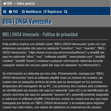
BBS
Índice general
B
FAQ
Identificarse
Registrarse
u
BBS | ONSA Venezuela
s
c
BBS | ONSA Venezuela - Política de privacidad
a
Esta política explica con detalle cómo “BBS | ONSA Venezuela” junto con sus
r
empresas asociadas (de aquí en adelante “nosotros”, “nos”, “nuestro”, “BBS |
ONSA Venezuela”, “https://www.onsa.org.ve/comunidad/forum”) y phpBB (de
aquí en adelante “ellos”, “sus”, “software phpBB”, “www.phpbb.com”, “phpBB
Limited”, “phpBB Teams”) emplean cualquier información obtenida durante
cualquier sesión de uso por usted (de aquí en adelante “su información”).
Su información es obtenida por dos vías. Primeramente, navegar por “BBS |
ONSA Venezuela” hará al software phpBB crear un número de cookies, las
cuales son un pequeño archivo de texto que se descargan en los archivos
temporales del navegador de su PC. Las primeras dos cookies sólo contienen
un identificador de usuario (de aquí en adelante “user-id”) y un identificador de
sesión anónima (de aquí en adelante “session-id”), automáticamente asignada
a usted por el software phpBB. Una tercera cookie se creará una vez que haya
navegado por temas en “BBS | ONSA Venezuela” y se emplea para registrar
cuales han sido leídos, con objeto de optimizar su experiencia de usuario.