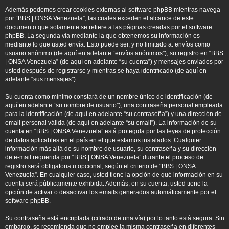
Además podemos crear cookies externas al software phpBB mientras navega
por “BBS | ONSA Venezuela”, las cuales exceden el alcance de este
documento que solamente se refiere a las páginas creadas por el software
phpBB. La segunda vía mediante la que obtenemos su información es
mediante lo que usted envía. Esto puede ser, y no limitado a: envíos como
usuario anónimo (de aquí en adelante “envíos anónimos”), su registro en “BBS
| ONSA Venezuela” (de aquí en adelante “su cuenta”) y mensajes enviados por
usted después de registrarse y mientras se haya identificado (de aquí en
adelante “sus mensajes”).
Su cuenta como mínimo constará de un nombre único de identificación (de
aquí en adelante “su nombre de usuario”), una contraseña personal empleada
para la identificación (de aquí en adelante “su contraseña”) y una dirección de
email personal válida (de aquí en adelante “su email”). La información de su
cuenta en “BBS | ONSA Venezuela” está protegida por las leyes de protección
de datos aplicables en el país en el que estamos instalados. Cualquier
información más allá de su nombre de usuario, su contraseña y su dirección
de e-mail requerida por “BBS | ONSA Venezuela” durante el proceso de
registro será obligatoria u opcional, según el criterio de “BBS | ONSA
Venezuela”. En cualquier caso, usted tiene la opción de qué información en su
cuenta será públicamente exhibida. Además, en su cuenta, usted tiene la
opción de activar o desactivar los emails generados automáticamente por el
software phpBB.
Su contraseña está encriptada (cifrado de una vía) por lo tanto está segura. Sin
embargo, se recomienda que no emplee la misma contraseña en diferentes