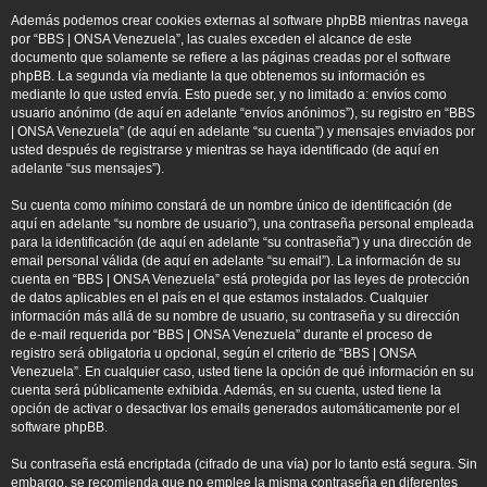
Además podemos crear cookies externas al software phpBB mientras navega
por “BBS | ONSA Venezuela”, las cuales exceden el alcance de este
documento que solamente se refiere a las páginas creadas por el software
phpBB. La segunda vía mediante la que obtenemos su información es
mediante lo que usted envía. Esto puede ser, y no limitado a: envíos como
usuario anónimo (de aquí en adelante “envíos anónimos”), su registro en “BBS
| ONSA Venezuela” (de aquí en adelante “su cuenta”) y mensajes enviados por
usted después de registrarse y mientras se haya identificado (de aquí en
adelante “sus mensajes”).
Su cuenta como mínimo constará de un nombre único de identificación (de
aquí en adelante “su nombre de usuario”), una contraseña personal empleada
para la identificación (de aquí en adelante “su contraseña”) y una dirección de
email personal válida (de aquí en adelante “su email”). La información de su
cuenta en “BBS | ONSA Venezuela” está protegida por las leyes de protección
de datos aplicables en el país en el que estamos instalados. Cualquier
información más allá de su nombre de usuario, su contraseña y su dirección
de e-mail requerida por “BBS | ONSA Venezuela” durante el proceso de
registro será obligatoria u opcional, según el criterio de “BBS | ONSA
Venezuela”. En cualquier caso, usted tiene la opción de qué información en su
cuenta será públicamente exhibida. Además, en su cuenta, usted tiene la
opción de activar o desactivar los emails generados automáticamente por el
software phpBB.
Su contraseña está encriptada (cifrado de una vía) por lo tanto está segura. Sin
embargo, se recomienda que no emplee la misma contraseña en diferentes