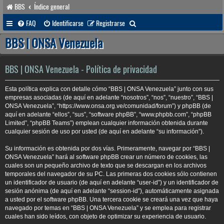
BBS
Índice general
B
FAQ
Identificarse
Registrarse
u
BBS | ONSA Venezuela
s
c
BBS | ONSA Venezuela - Política de privacidad
a
Esta política explica con detalle cómo “BBS | ONSA Venezuela” junto con sus
r
empresas asociadas (de aquí en adelante “nosotros”, “nos”, “nuestro”, “BBS |
ONSA Venezuela”, “https://www.onsa.org.ve/comunidad/forum”) y phpBB (de
aquí en adelante “ellos”, “sus”, “software phpBB”, “www.phpbb.com”, “phpBB
Limited”, “phpBB Teams”) emplean cualquier información obtenida durante
cualquier sesión de uso por usted (de aquí en adelante “su información”).
Su información es obtenida por dos vías. Primeramente, navegar por “BBS |
ONSA Venezuela” hará al software phpBB crear un número de cookies, las
cuales son un pequeño archivo de texto que se descargan en los archivos
temporales del navegador de su PC. Las primeras dos cookies sólo contienen
un identificador de usuario (de aquí en adelante “user-id”) y un identificador de
sesión anónima (de aquí en adelante “session-id”), automáticamente asignada
a usted por el software phpBB. Una tercera cookie se creará una vez que haya
navegado por temas en “BBS | ONSA Venezuela” y se emplea para registrar
cuales han sido leídos, con objeto de optimizar su experiencia de usuario.