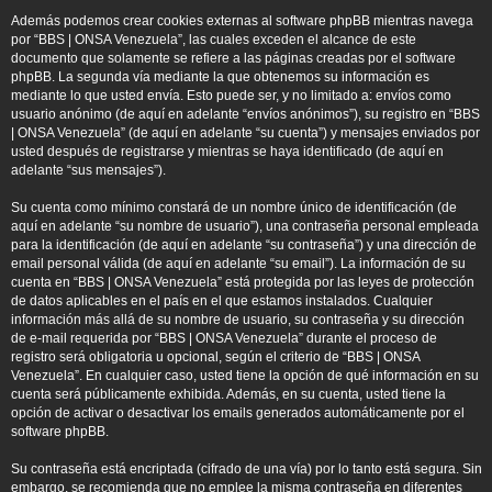
Además podemos crear cookies externas al software phpBB mientras navega
por “BBS | ONSA Venezuela”, las cuales exceden el alcance de este
documento que solamente se refiere a las páginas creadas por el software
phpBB. La segunda vía mediante la que obtenemos su información es
mediante lo que usted envía. Esto puede ser, y no limitado a: envíos como
usuario anónimo (de aquí en adelante “envíos anónimos”), su registro en “BBS
| ONSA Venezuela” (de aquí en adelante “su cuenta”) y mensajes enviados por
usted después de registrarse y mientras se haya identificado (de aquí en
adelante “sus mensajes”).
Su cuenta como mínimo constará de un nombre único de identificación (de
aquí en adelante “su nombre de usuario”), una contraseña personal empleada
para la identificación (de aquí en adelante “su contraseña”) y una dirección de
email personal válida (de aquí en adelante “su email”). La información de su
cuenta en “BBS | ONSA Venezuela” está protegida por las leyes de protección
de datos aplicables en el país en el que estamos instalados. Cualquier
información más allá de su nombre de usuario, su contraseña y su dirección
de e-mail requerida por “BBS | ONSA Venezuela” durante el proceso de
registro será obligatoria u opcional, según el criterio de “BBS | ONSA
Venezuela”. En cualquier caso, usted tiene la opción de qué información en su
cuenta será públicamente exhibida. Además, en su cuenta, usted tiene la
opción de activar o desactivar los emails generados automáticamente por el
software phpBB.
Su contraseña está encriptada (cifrado de una vía) por lo tanto está segura. Sin
embargo, se recomienda que no emplee la misma contraseña en diferentes