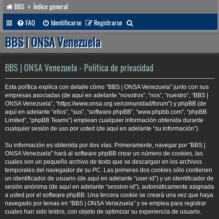
BBS
Índice general
B
FAQ
Identificarse
Registrarse
u
BBS | ONSA Venezuela
s
c
BBS | ONSA Venezuela - Política de privacidad
a
Esta política explica con detalle cómo “BBS | ONSA Venezuela” junto con sus
r
empresas asociadas (de aquí en adelante “nosotros”, “nos”, “nuestro”, “BBS |
ONSA Venezuela”, “https://www.onsa.org.ve/comunidad/forum”) y phpBB (de
aquí en adelante “ellos”, “sus”, “software phpBB”, “www.phpbb.com”, “phpBB
Limited”, “phpBB Teams”) emplean cualquier información obtenida durante
cualquier sesión de uso por usted (de aquí en adelante “su información”).
Su información es obtenida por dos vías. Primeramente, navegar por “BBS |
ONSA Venezuela” hará al software phpBB crear un número de cookies, las
cuales son un pequeño archivo de texto que se descargan en los archivos
temporales del navegador de su PC. Las primeras dos cookies sólo contienen
un identificador de usuario (de aquí en adelante “user-id”) y un identificador de
sesión anónima (de aquí en adelante “session-id”), automáticamente asignada
a usted por el software phpBB. Una tercera cookie se creará una vez que haya
navegado por temas en “BBS | ONSA Venezuela” y se emplea para registrar
cuales han sido leídos, con objeto de optimizar su experiencia de usuario.