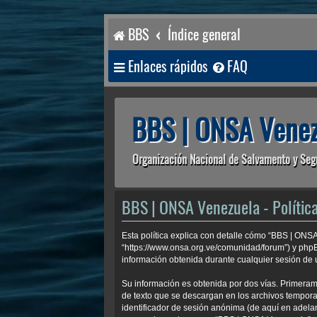
BBS
Índice general
Enlaces rápidos
FAQ
BBS | ONSA Venez
Organización Nacional de Salvamento y Seg
BBS | ONSA Venezuela - Política
Esta política explica con detalle cómo “BBS | ONS
“https://www.onsa.org.ve/comunidad/forum”) y php
información obtenida durante cualquier sesión de u
Su información es obtenida por dos vías. Primera
de texto que se descargan en los archivos temporal
identificador de sesión anónima (de aquí en adela