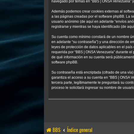
navegado por temas en “BBS | ONSA Venezuela” y se
Además podemos crear cookies externas al softwa
a las páginas creadas por el software phpBB. La s
usuario anónimo (de aquí en adelante “envíos anó
registrarse y mientras se haya identificado (de aqu
Su cuenta como mínimo constará de un nombre único
en adelante “su contraseña”) y una dirección de em
leyes de protección de datos aplicables en el país
requerida por “BBS | ONSA Venezuela” durante el pr
de qué información en su cuenta será públicamente
software phpBB.
Su contraseña está encriptada (cifrado de una vía
garantiza el acceso a su cuenta en “BBS | ONSA V
tercera parte, legítimamente le preguntará su contr
proceso le solicitará ingresar su nombre de usuar
BBS
Índice general