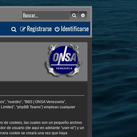
Buscar
Búsqueda avanzada
B
Registrarse
Identificarse
u
s
c
a
r
os”, “nuestro”, “BBS | ONSA Venezuela”,
B Limited”, “phpBB Teams”) emplean cualquier
ro de cookies, las cuales son un pequeño archivo
or de usuario (de aquí en adelante “user-id”) y un
ercera cookie se creará una vez que haya