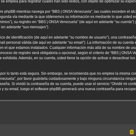
 emplea para registrar cuales han sido leídos, con objeto de optimizar su experi
re phpBB mientras navega por “BBS | ONSA Venezuela”, las cuales exceden el alc
egunda vía mediante la que obtenemos su información es mediante lo que usted env
nimos”), su registro en “BBS | ONSA Venezuela” (de aquí en adelante “su cuenta”
í en adelante “sus mensajes”).
 de identificación (de aquí en adelante “su nombre de usuario”), una contraseña 
ail personal válida (de aquí en adelante “su email”). La información de su cuenta
 en el que estamos instalados. Cualquier información más allá de su nombre de usu
oceso de registro será obligatoria u opcional, según el criterio de “BBS | ONSA Ve
 exhibida. Además, en su cuenta, usted tiene la opción de activar o desactivar l
) por lo tanto está segura. Sin embargo, se recomienda que no emplee la misma co
enezuela”, por favor guárdela cuidadosamente y bajo ninguna circunstancia ning
aseña. Si olvidó la contraseña de su cuenta, puede usar el servicio “Olvidé mi con
io y su email, luego el software phpBB generará una nueva contraseña para recupe