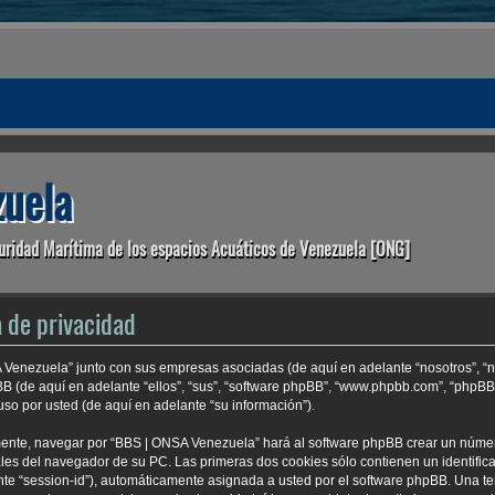
uela
uridad Marítima de los espacios Acuáticos de Venezuela [ONG]
 de privacidad
A Venezuela” junto con sus empresas asociadas (de aquí en adelante “nosotros”, “n
BB (de aquí en adelante “ellos”, “sus”, “software phpBB”, “www.phpbb.com”, “phpB
so por usted (de aquí en adelante “su información”).
mente, navegar por “BBS | ONSA Venezuela” hará al software phpBB crear un núme
es del navegador de su PC. Las primeras dos cookies sólo contienen un identificad
nte “session-id”), automáticamente asignada a usted por el software phpBB. Una t