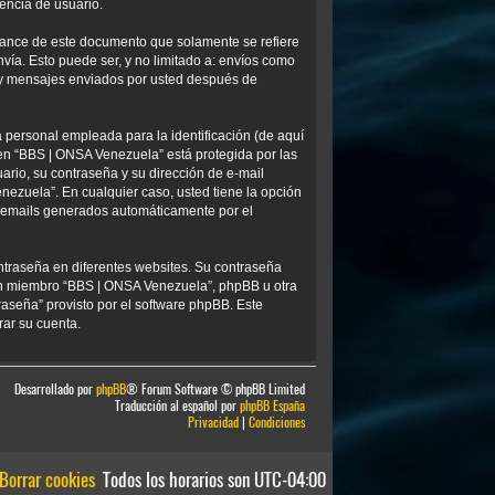
encia de usuario.
ance de este documento que solamente se refiere
ía. Esto puede ser, y no limitado a: envíos como
) y mensajes enviados por usted después de
personal empleada para la identificación (de aquí
 en “BBS | ONSA Venezuela” está protegida por las
ario, su contraseña y su dirección de e-mail
nezuela”. En cualquier caso, usted tiene la opción
os emails generados automáticamente por el
ntraseña en diferentes websites. Su contraseña
ún miembro “BBS | ONSA Venezuela”, phpBB u otra
traseña” provisto por el software phpBB. Este
rar su cuenta.
Desarrollado por
phpBB
® Forum Software © phpBB Limited
Traducción al español por
phpBB España
Privacidad
|
Condiciones
Borrar cookies
Todos los horarios son
UTC-04:00