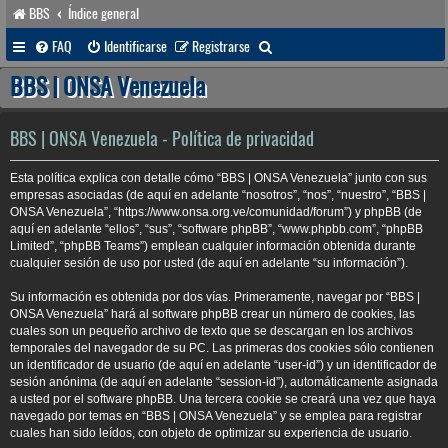
BBS
Índice general
B
FAQ
Identificarse
Registrarse
u
BBS | ONSA Venezuela
s
c
BBS | ONSA Venezuela - Política de privacidad
a
Esta política explica con detalle cómo “BBS | ONSA Venezuela” junto con sus
r
empresas asociadas (de aquí en adelante “nosotros”, “nos”, “nuestro”, “BBS |
ONSA Venezuela”, “https://www.onsa.org.ve/comunidad/forum”) y phpBB (de
aquí en adelante “ellos”, “sus”, “software phpBB”, “www.phpbb.com”, “phpBB
Limited”, “phpBB Teams”) emplean cualquier información obtenida durante
cualquier sesión de uso por usted (de aquí en adelante “su información”).
Su información es obtenida por dos vías. Primeramente, navegar por “BBS |
ONSA Venezuela” hará al software phpBB crear un número de cookies, las
cuales son un pequeño archivo de texto que se descargan en los archivos
temporales del navegador de su PC. Las primeras dos cookies sólo contienen
un identificador de usuario (de aquí en adelante “user-id”) y un identificador de
sesión anónima (de aquí en adelante “session-id”), automáticamente asignada
a usted por el software phpBB. Una tercera cookie se creará una vez que haya
navegado por temas en “BBS | ONSA Venezuela” y se emplea para registrar
cuales han sido leídos, con objeto de optimizar su experiencia de usuario.