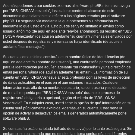
Además podemos crear cookies externas al software phpBB mientras navega
por “BBS | ONSA Venezuela”, las cuales exceden el alcance de este
documento que solamente se refiere a las páginas creadas por el software
phpBB. La segunda vía mediante la que obtenemos su información es
mediante lo que usted envía. Esto puede ser, y no limitado a: envíos como
usuario anónimo (de aquí en adelante “envíos anónimos”), su registro en “BBS
| ONSA Venezuela” (de aquí en adelante “su cuenta”) y mensajes enviados por
usted después de registrarse y mientras se haya identificado (de aquí en
adelante “sus mensajes”).
Su cuenta como mínimo constará de un nombre único de identificación (de
aquí en adelante “su nombre de usuario”), una contraseña personal empleada
para la identificación (de aquí en adelante “su contraseña”) y una dirección de
email personal válida (de aquí en adelante “su email”). La información de su
cuenta en “BBS | ONSA Venezuela” está protegida por las leyes de protección
de datos aplicables en el país en el que estamos instalados. Cualquier
información más allá de su nombre de usuario, su contraseña y su dirección
de e-mail requerida por “BBS | ONSA Venezuela” durante el proceso de
registro será obligatoria u opcional, según el criterio de “BBS | ONSA
Venezuela”. En cualquier caso, usted tiene la opción de qué información en su
cuenta será públicamente exhibida. Además, en su cuenta, usted tiene la
opción de activar o desactivar los emails generados automáticamente por el
software phpBB.
Su contraseña está encriptada (cifrado de una vía) por lo tanto está segura. Sin
embargo, se recomienda que no emplee la misma contraseña en diferentes