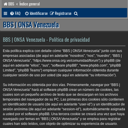
BBS
Índice general
B
FAQ
Identificarse
Registrarse
u
BBS | ONSA Venezuela
s
c
BBS | ONSA Venezuela - Política de privacidad
a
Esta política explica con detalle cómo “BBS | ONSA Venezuela” junto con sus
r
empresas asociadas (de aquí en adelante “nosotros”, “nos”, “nuestro”, “BBS |
ONSA Venezuela”, “https://www.onsa.org.ve/comunidad/forum”) y phpBB (de
aquí en adelante “ellos”, “sus”, “software phpBB”, “www.phpbb.com”, “phpBB
Limited”, “phpBB Teams”) emplean cualquier información obtenida durante
cualquier sesión de uso por usted (de aquí en adelante “su información”).
Su información es obtenida por dos vías. Primeramente, navegar por “BBS |
ONSA Venezuela” hará al software phpBB crear un número de cookies, las
cuales son un pequeño archivo de texto que se descargan en los archivos
temporales del navegador de su PC. Las primeras dos cookies sólo contienen
un identificador de usuario (de aquí en adelante “user-id”) y un identificador de
sesión anónima (de aquí en adelante “session-id”), automáticamente asignada
a usted por el software phpBB. Una tercera cookie se creará una vez que haya
navegado por temas en “BBS | ONSA Venezuela” y se emplea para registrar
cuales han sido leídos, con objeto de optimizar su experiencia de usuario.