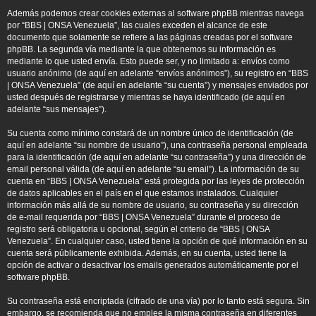
Además podemos crear cookies externas al software phpBB mientras navega
por “BBS | ONSA Venezuela”, las cuales exceden el alcance de este
documento que solamente se refiere a las páginas creadas por el software
phpBB. La segunda vía mediante la que obtenemos su información es
mediante lo que usted envía. Esto puede ser, y no limitado a: envíos como
usuario anónimo (de aquí en adelante “envíos anónimos”), su registro en “BBS
| ONSA Venezuela” (de aquí en adelante “su cuenta”) y mensajes enviados por
usted después de registrarse y mientras se haya identificado (de aquí en
adelante “sus mensajes”).
Su cuenta como mínimo constará de un nombre único de identificación (de
aquí en adelante “su nombre de usuario”), una contraseña personal empleada
para la identificación (de aquí en adelante “su contraseña”) y una dirección de
email personal válida (de aquí en adelante “su email”). La información de su
cuenta en “BBS | ONSA Venezuela” está protegida por las leyes de protección
de datos aplicables en el país en el que estamos instalados. Cualquier
información más allá de su nombre de usuario, su contraseña y su dirección
de e-mail requerida por “BBS | ONSA Venezuela” durante el proceso de
registro será obligatoria u opcional, según el criterio de “BBS | ONSA
Venezuela”. En cualquier caso, usted tiene la opción de qué información en su
cuenta será públicamente exhibida. Además, en su cuenta, usted tiene la
opción de activar o desactivar los emails generados automáticamente por el
software phpBB.
Su contraseña está encriptada (cifrado de una vía) por lo tanto está segura. Sin
embargo, se recomienda que no emplee la misma contraseña en diferentes