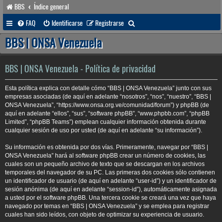
BBS
Índice general
B
FAQ
Identificarse
Registrarse
u
BBS | ONSA Venezuela
s
c
BBS | ONSA Venezuela - Política de privacidad
a
Esta política explica con detalle cómo “BBS | ONSA Venezuela” junto con sus
r
empresas asociadas (de aquí en adelante “nosotros”, “nos”, “nuestro”, “BBS |
ONSA Venezuela”, “https://www.onsa.org.ve/comunidad/forum”) y phpBB (de
aquí en adelante “ellos”, “sus”, “software phpBB”, “www.phpbb.com”, “phpBB
Limited”, “phpBB Teams”) emplean cualquier información obtenida durante
cualquier sesión de uso por usted (de aquí en adelante “su información”).
Su información es obtenida por dos vías. Primeramente, navegar por “BBS |
ONSA Venezuela” hará al software phpBB crear un número de cookies, las
cuales son un pequeño archivo de texto que se descargan en los archivos
temporales del navegador de su PC. Las primeras dos cookies sólo contienen
un identificador de usuario (de aquí en adelante “user-id”) y un identificador de
sesión anónima (de aquí en adelante “session-id”), automáticamente asignada
a usted por el software phpBB. Una tercera cookie se creará una vez que haya
navegado por temas en “BBS | ONSA Venezuela” y se emplea para registrar
cuales han sido leídos, con objeto de optimizar su experiencia de usuario.