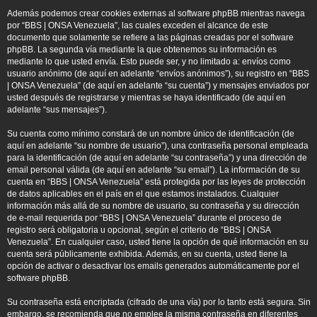
Además podemos crear cookies externas al software phpBB mientras navega
por “BBS | ONSA Venezuela”, las cuales exceden el alcance de este
documento que solamente se refiere a las páginas creadas por el software
phpBB. La segunda vía mediante la que obtenemos su información es
mediante lo que usted envía. Esto puede ser, y no limitado a: envíos como
usuario anónimo (de aquí en adelante “envíos anónimos”), su registro en “BBS
| ONSA Venezuela” (de aquí en adelante “su cuenta”) y mensajes enviados por
usted después de registrarse y mientras se haya identificado (de aquí en
adelante “sus mensajes”).
Su cuenta como mínimo constará de un nombre único de identificación (de
aquí en adelante “su nombre de usuario”), una contraseña personal empleada
para la identificación (de aquí en adelante “su contraseña”) y una dirección de
email personal válida (de aquí en adelante “su email”). La información de su
cuenta en “BBS | ONSA Venezuela” está protegida por las leyes de protección
de datos aplicables en el país en el que estamos instalados. Cualquier
información más allá de su nombre de usuario, su contraseña y su dirección
de e-mail requerida por “BBS | ONSA Venezuela” durante el proceso de
registro será obligatoria u opcional, según el criterio de “BBS | ONSA
Venezuela”. En cualquier caso, usted tiene la opción de qué información en su
cuenta será públicamente exhibida. Además, en su cuenta, usted tiene la
opción de activar o desactivar los emails generados automáticamente por el
software phpBB.
Su contraseña está encriptada (cifrado de una vía) por lo tanto está segura. Sin
embargo, se recomienda que no emplee la misma contraseña en diferentes