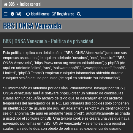
BBS
Índice general
B
FAQ
Identificarse
Registrarse
u
BBS | ONSA Venezuela
s
c
BBS | ONSA Venezuela - Política de privacidad
a
Esta política explica con detalle cómo “BBS | ONSA Venezuela” junto con sus
r
empresas asociadas (de aquí en adelante “nosotros”, “nos”, “nuestro”, “BBS |
ONSA Venezuela”, “https://www.onsa.org.ve/comunidad/forum”) y phpBB (de
aquí en adelante “ellos”, “sus”, “software phpBB”, “www.phpbb.com”, “phpBB
Limited”, “phpBB Teams”) emplean cualquier información obtenida durante
cualquier sesión de uso por usted (de aquí en adelante “su información”).
Su información es obtenida por dos vías. Primeramente, navegar por “BBS |
ONSA Venezuela” hará al software phpBB crear un número de cookies, las
cuales son un pequeño archivo de texto que se descargan en los archivos
temporales del navegador de su PC. Las primeras dos cookies sólo contienen
un identificador de usuario (de aquí en adelante “user-id”) y un identificador de
sesión anónima (de aquí en adelante “session-id”), automáticamente asignada
a usted por el software phpBB. Una tercera cookie se creará una vez que haya
navegado por temas en “BBS | ONSA Venezuela” y se emplea para registrar
cuales han sido leídos, con objeto de optimizar su experiencia de usuario.