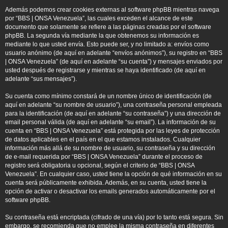
Además podemos crear cookies externas al software phpBB mientras navega
por “BBS | ONSA Venezuela”, las cuales exceden el alcance de este
documento que solamente se refiere a las páginas creadas por el software
phpBB. La segunda vía mediante la que obtenemos su información es
mediante lo que usted envía. Esto puede ser, y no limitado a: envíos como
usuario anónimo (de aquí en adelante “envíos anónimos”), su registro en “BBS
| ONSA Venezuela” (de aquí en adelante “su cuenta”) y mensajes enviados por
usted después de registrarse y mientras se haya identificado (de aquí en
adelante “sus mensajes”).
Su cuenta como mínimo constará de un nombre único de identificación (de
aquí en adelante “su nombre de usuario”), una contraseña personal empleada
para la identificación (de aquí en adelante “su contraseña”) y una dirección de
email personal válida (de aquí en adelante “su email”). La información de su
cuenta en “BBS | ONSA Venezuela” está protegida por las leyes de protección
de datos aplicables en el país en el que estamos instalados. Cualquier
información más allá de su nombre de usuario, su contraseña y su dirección
de e-mail requerida por “BBS | ONSA Venezuela” durante el proceso de
registro será obligatoria u opcional, según el criterio de “BBS | ONSA
Venezuela”. En cualquier caso, usted tiene la opción de qué información en su
cuenta será públicamente exhibida. Además, en su cuenta, usted tiene la
opción de activar o desactivar los emails generados automáticamente por el
software phpBB.
Su contraseña está encriptada (cifrado de una vía) por lo tanto está segura. Sin
embargo, se recomienda que no emplee la misma contraseña en diferentes