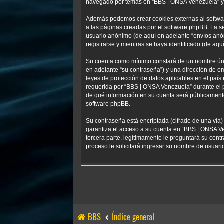
navegado por temas en “BBS | ONSA Venezuela” y se
Además podemos crear cookies externas al softwa
a las páginas creadas por el software phpBB. La s
usuario anónimo (de aquí en adelante “envíos anó
registrarse y mientras se haya identificado (de aqu
Su cuenta como mínimo constará de un nombre único
en adelante “su contraseña”) y una dirección de em
leyes de protección de datos aplicables en el país
requerida por “BBS | ONSA Venezuela” durante el pr
de qué información en su cuenta será públicamente
software phpBB.
Su contraseña está encriptada (cifrado de una vía
garantiza el acceso a su cuenta en “BBS | ONSA V
tercera parte, legítimamente le preguntará su contr
proceso le solicitará ingresar su nombre de usuar
BBS
Índice general