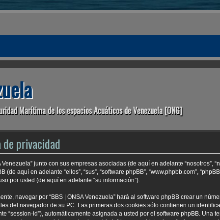
uela
uridad Marítima de los espacios Acuáticos de Venezuela [ONG]
 de privacidad
A Venezuela” junto con sus empresas asociadas (de aquí en adelante “nosotros”, “n
BB (de aquí en adelante “ellos”, “sus”, “software phpBB”, “www.phpbb.com”, “phpB
so por usted (de aquí en adelante “su información”).
mente, navegar por “BBS | ONSA Venezuela” hará al software phpBB crear un núme
es del navegador de su PC. Las primeras dos cookies sólo contienen un identificad
nte “session-id”), automáticamente asignada a usted por el software phpBB. Una t