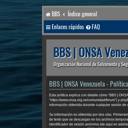
BBS
Índice general
Enlaces rápidos
FAQ
BBS | ONSA Venez
Organización Nacional de Salvamento y Seg
BBS | ONSA Venezuela - Política
Esta política explica con detalle cómo “BBS | ONS
“https://www.onsa.org.ve/comunidad/forum”) y php
información obtenida durante cualquier sesión de u
Su información es obtenida por dos vías. Primera
de texto que se descargan en los archivos temporal
identificador de sesión anónima (de aquí en adela