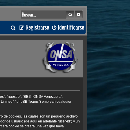
Buscar
Búsqueda avanzada
B
Registrarse
Identificarse
u
s
c
a
r
os”, “nuestro”, “BBS | ONSA Venezuela”,
B Limited”, “phpBB Teams”) emplean cualquier
ro de cookies, las cuales son un pequeño archivo
or de usuario (de aquí en adelante “user-id”) y un
ercera cookie se creará una vez que haya