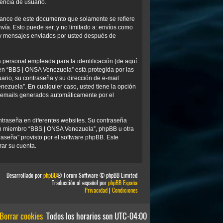
encia de usuario.
ance de este documento que solamente se refiere
ía. Esto puede ser, y no limitado a: envíos como
) y mensajes enviados por usted después de
personal empleada para la identificación (de aquí
 en “BBS | ONSA Venezuela” está protegida por las
ario, su contraseña y su dirección de e-mail
nezuela”. En cualquier caso, usted tiene la opción
os emails generados automáticamente por el
ntraseña en diferentes websites. Su contraseña
ún miembro “BBS | ONSA Venezuela”, phpBB u otra
traseña” provisto por el software phpBB. Este
rar su cuenta.
Desarrollado por
phpBB
® Forum Software © phpBB Limited
Traducción al español por
phpBB España
Privacidad
|
Condiciones
Borrar cookies
Todos los horarios son
UTC-04:00