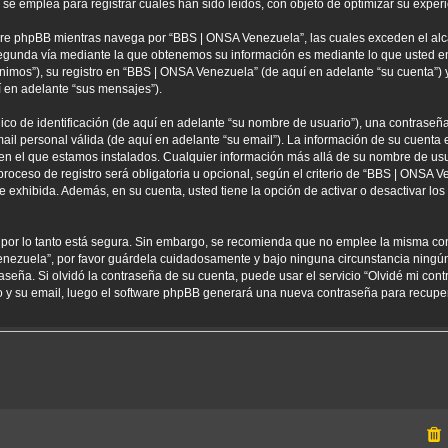
 emplea para registrar cuales han sido leídos, con objeto de optimizar su experi
re phpBB mientras navega por “BBS | ONSA Venezuela”, las cuales exceden el alc
egunda vía mediante la que obtenemos su información es mediante lo que usted env
nimos”), su registro en “BBS | ONSA Venezuela” (de aquí en adelante “su cuenta”
í en adelante “sus mensajes”).
 de identificación (de aquí en adelante “su nombre de usuario”), una contraseña 
ail personal válida (de aquí en adelante “su email”). La información de su cuenta
 en el que estamos instalados. Cualquier información más allá de su nombre de usu
oceso de registro será obligatoria u opcional, según el criterio de “BBS | ONSA Ve
 exhibida. Además, en su cuenta, usted tiene la opción de activar o desactivar l
) por lo tanto está segura. Sin embargo, se recomienda que no emplee la misma co
enezuela”, por favor guárdela cuidadosamente y bajo ninguna circunstancia ning
aseña. Si olvidó la contraseña de su cuenta, puede usar el servicio “Olvidé mi con
io y su email, luego el software phpBB generará una nueva contraseña para recupe