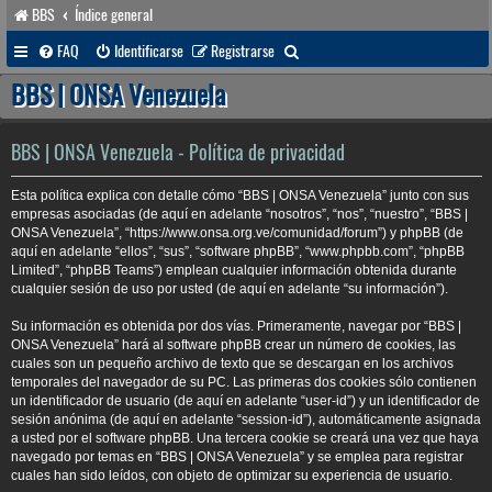
BBS
Índice general
B
FAQ
Identificarse
Registrarse
u
BBS | ONSA Venezuela
s
c
BBS | ONSA Venezuela - Política de privacidad
a
Esta política explica con detalle cómo “BBS | ONSA Venezuela” junto con sus
r
empresas asociadas (de aquí en adelante “nosotros”, “nos”, “nuestro”, “BBS |
ONSA Venezuela”, “https://www.onsa.org.ve/comunidad/forum”) y phpBB (de
aquí en adelante “ellos”, “sus”, “software phpBB”, “www.phpbb.com”, “phpBB
Limited”, “phpBB Teams”) emplean cualquier información obtenida durante
cualquier sesión de uso por usted (de aquí en adelante “su información”).
Su información es obtenida por dos vías. Primeramente, navegar por “BBS |
ONSA Venezuela” hará al software phpBB crear un número de cookies, las
cuales son un pequeño archivo de texto que se descargan en los archivos
temporales del navegador de su PC. Las primeras dos cookies sólo contienen
un identificador de usuario (de aquí en adelante “user-id”) y un identificador de
sesión anónima (de aquí en adelante “session-id”), automáticamente asignada
a usted por el software phpBB. Una tercera cookie se creará una vez que haya
navegado por temas en “BBS | ONSA Venezuela” y se emplea para registrar
cuales han sido leídos, con objeto de optimizar su experiencia de usuario.