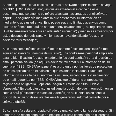
Además podemos crear cookies externas al software phpBB mientras navega
por “BBS | ONSA Venezuela”, las cuales exceden el alcance de este
documento que solamente se refiere a las páginas creadas por el software
phpBB. La segunda vía mediante la que obtenemos su información es
mediante lo que usted envía. Esto puede ser, y no limitado a: envíos como
usuario anónimo (de aquí en adelante “envíos anónimos”), su registro en “BBS
| ONSA Venezuela” (de aquí en adelante “su cuenta”) y mensajes enviados por
usted después de registrarse y mientras se haya identificado (de aquí en
adelante “sus mensajes”).
Su cuenta como mínimo constará de un nombre único de identificación (de
aquí en adelante “su nombre de usuario”), una contraseña personal empleada
para la identificación (de aquí en adelante “su contraseña”) y una dirección de
email personal válida (de aquí en adelante “su email”). La información de su
cuenta en “BBS | ONSA Venezuela” está protegida por las leyes de protección
de datos aplicables en el país en el que estamos instalados. Cualquier
información más allá de su nombre de usuario, su contraseña y su dirección
de e-mail requerida por “BBS | ONSA Venezuela” durante el proceso de
registro será obligatoria u opcional, según el criterio de “BBS | ONSA
Venezuela”. En cualquier caso, usted tiene la opción de qué información en su
cuenta será públicamente exhibida. Además, en su cuenta, usted tiene la
opción de activar o desactivar los emails generados automáticamente por el
software phpBB.
Su contraseña está encriptada (cifrado de una vía) por lo tanto está segura. Sin
embargo, se recomienda que no emplee la misma contraseña en diferentes