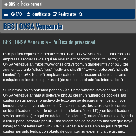
BBS
Índice general
B
FAQ
Identificarse
Registrarse
u
BBS | ONSA Venezuela
s
c
BBS | ONSA Venezuela - Política de privacidad
a
Esta política explica con detalle cómo “BBS | ONSA Venezuela” junto con sus
r
empresas asociadas (de aquí en adelante “nosotros”, “nos”, “nuestro”, “BBS |
ONSA Venezuela”, “https://www.onsa.org.ve/comunidad/forum”) y phpBB (de
aquí en adelante “ellos”, “sus”, “software phpBB”, “www.phpbb.com”, “phpBB
Limited”, “phpBB Teams”) emplean cualquier información obtenida durante
cualquier sesión de uso por usted (de aquí en adelante “su información”).
Su información es obtenida por dos vías. Primeramente, navegar por “BBS |
ONSA Venezuela” hará al software phpBB crear un número de cookies, las
cuales son un pequeño archivo de texto que se descargan en los archivos
temporales del navegador de su PC. Las primeras dos cookies sólo contienen
un identificador de usuario (de aquí en adelante “user-id”) y un identificador de
sesión anónima (de aquí en adelante “session-id”), automáticamente asignada
a usted por el software phpBB. Una tercera cookie se creará una vez que haya
navegado por temas en “BBS | ONSA Venezuela” y se emplea para registrar
cuales han sido leídos, con objeto de optimizar su experiencia de usuario.