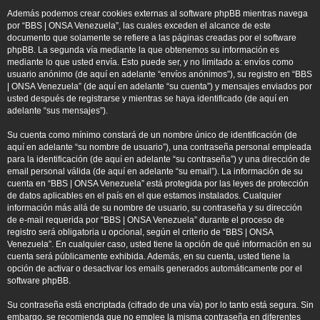
Además podemos crear cookies externas al software phpBB mientras navega
por “BBS | ONSA Venezuela”, las cuales exceden el alcance de este
documento que solamente se refiere a las páginas creadas por el software
phpBB. La segunda vía mediante la que obtenemos su información es
mediante lo que usted envía. Esto puede ser, y no limitado a: envíos como
usuario anónimo (de aquí en adelante “envíos anónimos”), su registro en “BBS
| ONSA Venezuela” (de aquí en adelante “su cuenta”) y mensajes enviados por
usted después de registrarse y mientras se haya identificado (de aquí en
adelante “sus mensajes”).
Su cuenta como mínimo constará de un nombre único de identificación (de
aquí en adelante “su nombre de usuario”), una contraseña personal empleada
para la identificación (de aquí en adelante “su contraseña”) y una dirección de
email personal válida (de aquí en adelante “su email”). La información de su
cuenta en “BBS | ONSA Venezuela” está protegida por las leyes de protección
de datos aplicables en el país en el que estamos instalados. Cualquier
información más allá de su nombre de usuario, su contraseña y su dirección
de e-mail requerida por “BBS | ONSA Venezuela” durante el proceso de
registro será obligatoria u opcional, según el criterio de “BBS | ONSA
Venezuela”. En cualquier caso, usted tiene la opción de qué información en su
cuenta será públicamente exhibida. Además, en su cuenta, usted tiene la
opción de activar o desactivar los emails generados automáticamente por el
software phpBB.
Su contraseña está encriptada (cifrado de una vía) por lo tanto está segura. Sin
embargo, se recomienda que no emplee la misma contraseña en diferentes