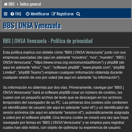
BBS
Índice general
B
FAQ
Identificarse
Registrarse
u
BBS | ONSA Venezuela
s
c
BBS | ONSA Venezuela - Política de privacidad
a
Esta política explica con detalle cómo “BBS | ONSA Venezuela” junto con sus
r
empresas asociadas (de aquí en adelante “nosotros”, “nos”, “nuestro”, “BBS |
ONSA Venezuela”, “https://www.onsa.org.ve/comunidad/forum”) y phpBB (de
aquí en adelante “ellos”, “sus”, “software phpBB”, “www.phpbb.com”, “phpBB
Limited”, “phpBB Teams”) emplean cualquier información obtenida durante
cualquier sesión de uso por usted (de aquí en adelante “su información”).
Su información es obtenida por dos vías. Primeramente, navegar por “BBS |
ONSA Venezuela” hará al software phpBB crear un número de cookies, las
cuales son un pequeño archivo de texto que se descargan en los archivos
temporales del navegador de su PC. Las primeras dos cookies sólo contienen
un identificador de usuario (de aquí en adelante “user-id”) y un identificador de
sesión anónima (de aquí en adelante “session-id”), automáticamente asignada
a usted por el software phpBB. Una tercera cookie se creará una vez que haya
navegado por temas en “BBS | ONSA Venezuela” y se emplea para registrar
cuales han sido leídos, con objeto de optimizar su experiencia de usuario.