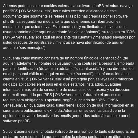
Además podemos crear cookies externas al software phpBB mientras navega
por “BBS | ONSA Venezuela”, las cuales exceden el alcance de este
documento que solamente se refiere a las páginas creadas por el software
phpBB. La segunda vía mediante la que obtenemos su información es
mediante lo que usted envía. Esto puede ser, y no limitado a: envíos como
usuario anónimo (de aquí en adelante “envíos anónimos”), su registro en “BBS
| ONSA Venezuela” (de aquí en adelante “su cuenta”) y mensajes enviados por
usted después de registrarse y mientras se haya identificado (de aquí en
adelante “sus mensajes”).
Su cuenta como mínimo constará de un nombre único de identificación (de
aquí en adelante “su nombre de usuario”), una contraseña personal empleada
para la identificación (de aquí en adelante “su contraseña”) y una dirección de
email personal válida (de aquí en adelante “su email”). La información de su
cuenta en “BBS | ONSA Venezuela” está protegida por las leyes de protección
de datos aplicables en el país en el que estamos instalados. Cualquier
información más allá de su nombre de usuario, su contraseña y su dirección
de e-mail requerida por “BBS | ONSA Venezuela” durante el proceso de
registro será obligatoria u opcional, según el criterio de “BBS | ONSA
Venezuela”. En cualquier caso, usted tiene la opción de qué información en su
cuenta será públicamente exhibida. Además, en su cuenta, usted tiene la
opción de activar o desactivar los emails generados automáticamente por el
software phpBB.
Su contraseña está encriptada (cifrado de una vía) por lo tanto está segura. Sin
embargo, se recomienda que no emplee la misma contraseña en diferentes