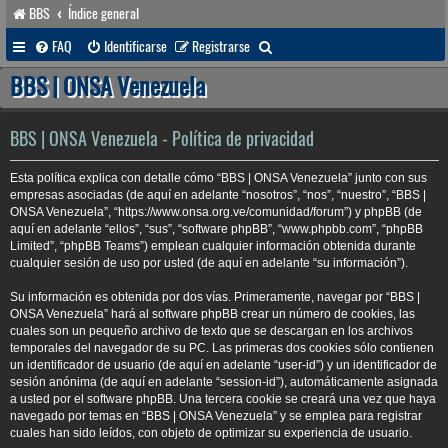
BBS
Índice general
B
FAQ
Identificarse
Registrarse
u
BBS | ONSA Venezuela
s
c
BBS | ONSA Venezuela - Política de privacidad
a
Esta política explica con detalle cómo “BBS | ONSA Venezuela” junto con sus
r
empresas asociadas (de aquí en adelante “nosotros”, “nos”, “nuestro”, “BBS |
ONSA Venezuela”, “https://www.onsa.org.ve/comunidad/forum”) y phpBB (de
aquí en adelante “ellos”, “sus”, “software phpBB”, “www.phpbb.com”, “phpBB
Limited”, “phpBB Teams”) emplean cualquier información obtenida durante
cualquier sesión de uso por usted (de aquí en adelante “su información”).
Su información es obtenida por dos vías. Primeramente, navegar por “BBS |
ONSA Venezuela” hará al software phpBB crear un número de cookies, las
cuales son un pequeño archivo de texto que se descargan en los archivos
temporales del navegador de su PC. Las primeras dos cookies sólo contienen
un identificador de usuario (de aquí en adelante “user-id”) y un identificador de
sesión anónima (de aquí en adelante “session-id”), automáticamente asignada
a usted por el software phpBB. Una tercera cookie se creará una vez que haya
navegado por temas en “BBS | ONSA Venezuela” y se emplea para registrar
cuales han sido leídos, con objeto de optimizar su experiencia de usuario.