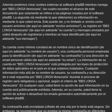
Además podemos crear cookies externas al software phpBB mientras navega
por “BBS | ONSA Venezuela”, las cuales exceden el alcance de este
documento que solamente se refiere a las páginas creadas por el software
phpBB. La segunda vía mediante la que obtenemos su información es
mediante lo que usted envía. Esto puede ser, y no limitado a: envíos como
usuario anónimo (de aquí en adelante “envíos anónimos”), su registro en “BBS
| ONSA Venezuela” (de aquí en adelante “su cuenta”) y mensajes enviados por
usted después de registrarse y mientras se haya identificado (de aquí en
adelante “sus mensajes”).
Su cuenta como mínimo constará de un nombre único de identificación (de
aquí en adelante “su nombre de usuario”), una contraseña personal empleada
para la identificación (de aquí en adelante “su contraseña”) y una dirección de
email personal válida (de aquí en adelante “su email”). La información de su
cuenta en “BBS | ONSA Venezuela” está protegida por las leyes de protección
de datos aplicables en el país en el que estamos instalados. Cualquier
información más allá de su nombre de usuario, su contraseña y su dirección
de e-mail requerida por “BBS | ONSA Venezuela” durante el proceso de
registro será obligatoria u opcional, según el criterio de “BBS | ONSA
Venezuela”. En cualquier caso, usted tiene la opción de qué información en su
cuenta será públicamente exhibida. Además, en su cuenta, usted tiene la
opción de activar o desactivar los emails generados automáticamente por el
software phpBB.
Su contraseña está encriptada (cifrado de una vía) por lo tanto está segura. Sin
embargo, se recomienda que no emplee la misma contraseña en diferentes