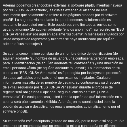
Además podemos crear cookies externas al software phpBB mientras navega
por “BBS | ONSA Venezuela”, las cuales exceden el alcance de este
documento que solamente se refiere a las páginas creadas por el software
phpBB. La segunda vía mediante la que obtenemos su información es
mediante lo que usted envía. Esto puede ser, y no limitado a: envíos como
usuario anónimo (de aquí en adelante “envíos anónimos”), su registro en “BBS
| ONSA Venezuela” (de aquí en adelante “su cuenta”) y mensajes enviados por
usted después de registrarse y mientras se haya identificado (de aquí en
adelante “sus mensajes”).
Su cuenta como mínimo constará de un nombre único de identificación (de
aquí en adelante “su nombre de usuario”), una contraseña personal empleada
para la identificación (de aquí en adelante “su contraseña”) y una dirección de
email personal válida (de aquí en adelante “su email”). La información de su
cuenta en “BBS | ONSA Venezuela” está protegida por las leyes de protección
de datos aplicables en el país en el que estamos instalados. Cualquier
información más allá de su nombre de usuario, su contraseña y su dirección
de e-mail requerida por “BBS | ONSA Venezuela” durante el proceso de
registro será obligatoria u opcional, según el criterio de “BBS | ONSA
Venezuela”. En cualquier caso, usted tiene la opción de qué información en su
cuenta será públicamente exhibida. Además, en su cuenta, usted tiene la
opción de activar o desactivar los emails generados automáticamente por el
software phpBB.
Su contraseña está encriptada (cifrado de una vía) por lo tanto está segura. Sin
embargo, se recomienda que no emplee la misma contraseña en diferentes