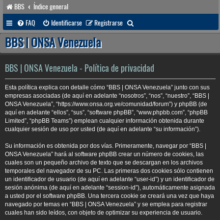
BBS
Índice general
B
FAQ
Identificarse
Registrarse
u
BBS | ONSA Venezuela
s
c
BBS | ONSA Venezuela - Política de privacidad
a
Esta política explica con detalle cómo “BBS | ONSA Venezuela” junto con sus
r
empresas asociadas (de aquí en adelante “nosotros”, “nos”, “nuestro”, “BBS |
ONSA Venezuela”, “https://www.onsa.org.ve/comunidad/forum”) y phpBB (de
aquí en adelante “ellos”, “sus”, “software phpBB”, “www.phpbb.com”, “phpBB
Limited”, “phpBB Teams”) emplean cualquier información obtenida durante
cualquier sesión de uso por usted (de aquí en adelante “su información”).
Su información es obtenida por dos vías. Primeramente, navegar por “BBS |
ONSA Venezuela” hará al software phpBB crear un número de cookies, las
cuales son un pequeño archivo de texto que se descargan en los archivos
temporales del navegador de su PC. Las primeras dos cookies sólo contienen
un identificador de usuario (de aquí en adelante “user-id”) y un identificador de
sesión anónima (de aquí en adelante “session-id”), automáticamente asignada
a usted por el software phpBB. Una tercera cookie se creará una vez que haya
navegado por temas en “BBS | ONSA Venezuela” y se emplea para registrar
cuales han sido leídos, con objeto de optimizar su experiencia de usuario.