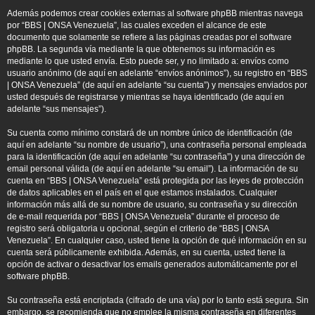
Además podemos crear cookies externas al software phpBB mientras navega
por “BBS | ONSA Venezuela”, las cuales exceden el alcance de este
documento que solamente se refiere a las páginas creadas por el software
phpBB. La segunda vía mediante la que obtenemos su información es
mediante lo que usted envía. Esto puede ser, y no limitado a: envíos como
usuario anónimo (de aquí en adelante “envíos anónimos”), su registro en “BBS
| ONSA Venezuela” (de aquí en adelante “su cuenta”) y mensajes enviados por
usted después de registrarse y mientras se haya identificado (de aquí en
adelante “sus mensajes”).
Su cuenta como mínimo constará de un nombre único de identificación (de
aquí en adelante “su nombre de usuario”), una contraseña personal empleada
para la identificación (de aquí en adelante “su contraseña”) y una dirección de
email personal válida (de aquí en adelante “su email”). La información de su
cuenta en “BBS | ONSA Venezuela” está protegida por las leyes de protección
de datos aplicables en el país en el que estamos instalados. Cualquier
información más allá de su nombre de usuario, su contraseña y su dirección
de e-mail requerida por “BBS | ONSA Venezuela” durante el proceso de
registro será obligatoria u opcional, según el criterio de “BBS | ONSA
Venezuela”. En cualquier caso, usted tiene la opción de qué información en su
cuenta será públicamente exhibida. Además, en su cuenta, usted tiene la
opción de activar o desactivar los emails generados automáticamente por el
software phpBB.
Su contraseña está encriptada (cifrado de una vía) por lo tanto está segura. Sin
embargo, se recomienda que no emplee la misma contraseña en diferentes