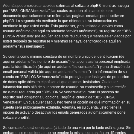
Además podemos crear cookies externas al software phpBB mientras navega
por “BBS | ONSA Venezuela”, las cuales exceden el alcance de este
documento que solamente se refiere a las páginas creadas por el software
phpBB. La segunda vía mediante la que obtenemos su información es
mediante lo que usted envía. Esto puede ser, y no limitado a: envíos como
usuario anónimo (de aquí en adelante “envíos anónimos”), su registro en “BBS
| ONSA Venezuela” (de aquí en adelante “su cuenta”) y mensajes enviados por
usted después de registrarse y mientras se haya identificado (de aquí en
adelante “sus mensajes”).
Su cuenta como mínimo constará de un nombre único de identificación (de
aquí en adelante “su nombre de usuario”), una contraseña personal empleada
para la identificación (de aquí en adelante “su contraseña”) y una dirección de
email personal válida (de aquí en adelante “su email”). La información de su
cuenta en “BBS | ONSA Venezuela” está protegida por las leyes de protección
de datos aplicables en el país en el que estamos instalados. Cualquier
información más allá de su nombre de usuario, su contraseña y su dirección
de e-mail requerida por “BBS | ONSA Venezuela” durante el proceso de
registro será obligatoria u opcional, según el criterio de “BBS | ONSA
Venezuela”. En cualquier caso, usted tiene la opción de qué información en su
cuenta será públicamente exhibida. Además, en su cuenta, usted tiene la
opción de activar o desactivar los emails generados automáticamente por el
software phpBB.
Su contraseña está encriptada (cifrado de una vía) por lo tanto está segura. Sin
embargo, se recomienda que no emplee la misma contraseña en diferentes