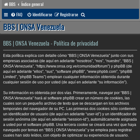
BBS
Índice general
B
FAQ
Identificarse
Registrarse
u
BBS | ONSA Venezuela
s
c
BBS | ONSA Venezuela - Política de privacidad
a
Esta política explica con detalle cómo “BBS | ONSA Venezuela” junto con sus
r
empresas asociadas (de aquí en adelante “nosotros”, “nos”, “nuestro”, “BBS |
ONSA Venezuela”, “https://www.onsa.org.ve/comunidad/forum”) y phpBB (de
aquí en adelante “ellos”, “sus”, “software phpBB”, “www.phpbb.com”, “phpBB
Limited”, “phpBB Teams”) emplean cualquier información obtenida durante
cualquier sesión de uso por usted (de aquí en adelante “su información”).
Su información es obtenida por dos vías. Primeramente, navegar por “BBS |
ONSA Venezuela” hará al software phpBB crear un número de cookies, las
cuales son un pequeño archivo de texto que se descargan en los archivos
temporales del navegador de su PC. Las primeras dos cookies sólo contienen
un identificador de usuario (de aquí en adelante “user-id”) y un identificador de
sesión anónima (de aquí en adelante “session-id”), automáticamente asignada
a usted por el software phpBB. Una tercera cookie se creará una vez que haya
navegado por temas en “BBS | ONSA Venezuela” y se emplea para registrar
cuales han sido leídos, con objeto de optimizar su experiencia de usuario.