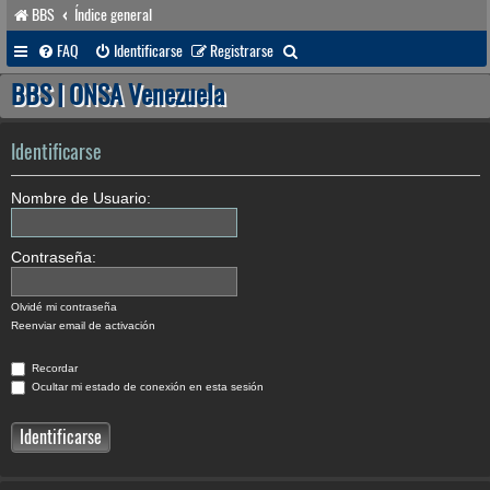
BBS
Índice general
B
FAQ
Identificarse
Registrarse
u
BBS | ONSA Venezuela
s
c
Identificarse
a
Nombre de Usuario:
r
Contraseña:
Olvidé mi contraseña
Reenviar email de activación
Recordar
Ocultar mi estado de conexión en esta sesión