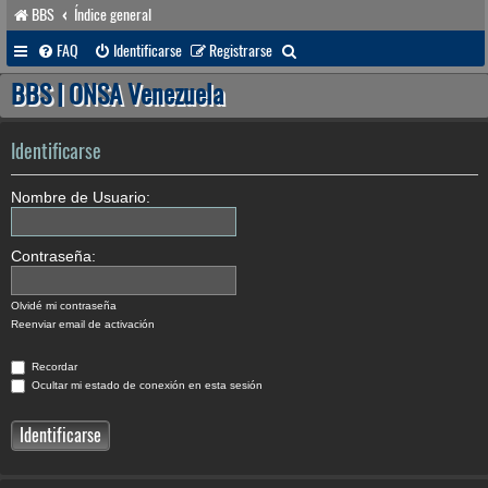
BBS
Índice general
B
FAQ
Identificarse
Registrarse
u
BBS | ONSA Venezuela
s
c
Identificarse
a
Nombre de Usuario:
r
Contraseña:
Olvidé mi contraseña
Reenviar email de activación
Recordar
Ocultar mi estado de conexión en esta sesión