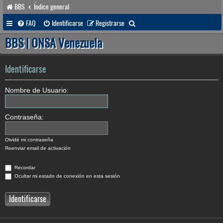
BBS
Índice general
B
FAQ
Identificarse
Registrarse
u
BBS | ONSA Venezuela
s
c
Identificarse
a
Nombre de Usuario:
r
Contraseña:
Olvidé mi contraseña
Reenviar email de activación
Recordar
Ocultar mi estado de conexión en esta sesión