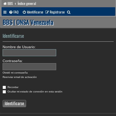
BBS
Índice general
B
FAQ
Identificarse
Registrarse
u
BBS | ONSA Venezuela
s
c
Identificarse
a
Nombre de Usuario:
r
Contraseña:
Olvidé mi contraseña
Reenviar email de activación
Recordar
Ocultar mi estado de conexión en esta sesión