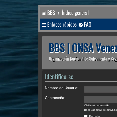
BBS
Índice general
Enlaces rápidos
FAQ
BBS | ONSA Venez
Organización Nacional de Salvamento y Seg
Identificarse
Nombre de Usuario:
Contraseña:
Olvidé mi contraseña
Reenviar email de activaci
Recordar