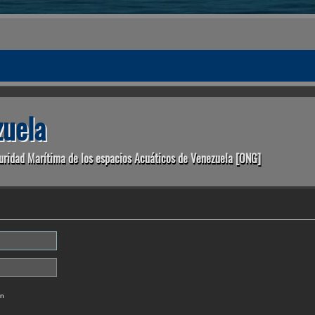
uela
uridad Marítima de los espacios Acuáticos de Venezuela [ONG]
ón