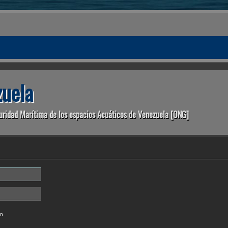
uela
uridad Marítima de los espacios Acuáticos de Venezuela [ONG]
ón