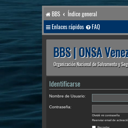
BBS
Índice general
Enlaces rápidos
FAQ
BBS | ONSA Venez
Organización Nacional de Salvamento y Seg
Identificarse
Nombre de Usuario:
Contraseña:
Olvidé mi contraseña
Reenviar email de activaci
Recordar