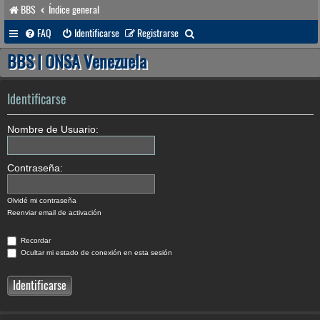
BBS
Índice general
B
FAQ
Identificarse
Registrarse
u
BBS | ONSA Venezuela
s
c
Identificarse
a
Nombre de Usuario:
r
Contraseña:
Olvidé mi contraseña
Reenviar email de activación
Recordar
Ocultar mi estado de conexión en esta sesión