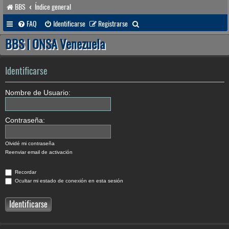
BBS
Índice general
B
FAQ
Identificarse
Registrarse
u
BBS | ONSA Venezuela
s
c
Identificarse
a
Nombre de Usuario:
r
Contraseña:
Olvidé mi contraseña
Reenviar email de activación
Recordar
Ocultar mi estado de conexión en esta sesión