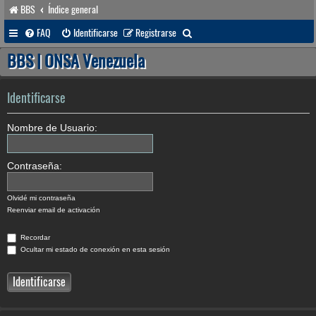
BBS
Índice general
B
FAQ
Identificarse
Registrarse
u
BBS | ONSA Venezuela
s
c
Identificarse
a
Nombre de Usuario:
r
Contraseña:
Olvidé mi contraseña
Reenviar email de activación
Recordar
Ocultar mi estado de conexión en esta sesión