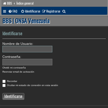
BBS
Índice general
B
FAQ
Identificarse
Registrarse
u
BBS | ONSA Venezuela
s
c
Identificarse
a
Nombre de Usuario:
r
Contraseña:
Olvidé mi contraseña
Reenviar email de activación
Recordar
Ocultar mi estado de conexión en esta sesión