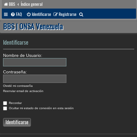
BBS
Índice general
B
FAQ
Identificarse
Registrarse
u
BBS | ONSA Venezuela
s
c
Identificarse
a
Nombre de Usuario:
r
Contraseña:
Olvidé mi contraseña
Reenviar email de activación
Recordar
Ocultar mi estado de conexión en esta sesión