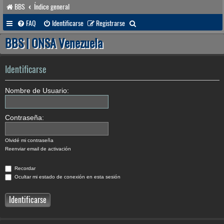
BBS
Índice general
B
FAQ
Identificarse
Registrarse
u
BBS | ONSA Venezuela
s
c
Identificarse
a
Nombre de Usuario:
r
Contraseña:
Olvidé mi contraseña
Reenviar email de activación
Recordar
Ocultar mi estado de conexión en esta sesión