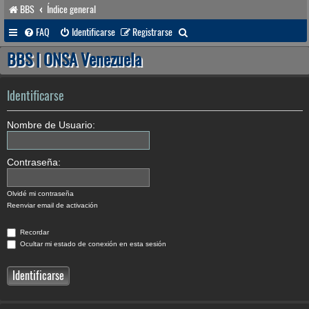
BBS
Índice general
B
FAQ
Identificarse
Registrarse
u
BBS | ONSA Venezuela
s
c
Identificarse
a
Nombre de Usuario:
r
Contraseña:
Olvidé mi contraseña
Reenviar email de activación
Recordar
Ocultar mi estado de conexión en esta sesión