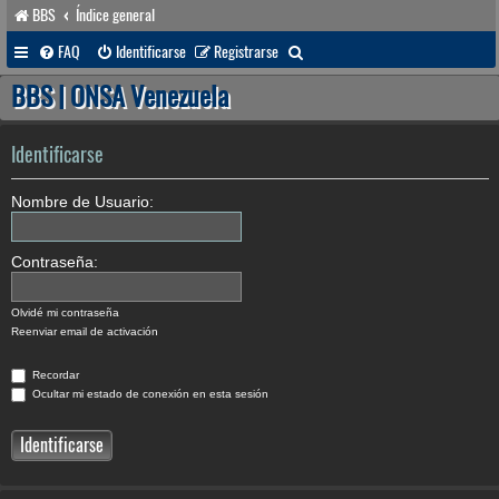
BBS
Índice general
B
FAQ
Identificarse
Registrarse
u
BBS | ONSA Venezuela
s
c
Identificarse
a
Nombre de Usuario:
r
Contraseña:
Olvidé mi contraseña
Reenviar email de activación
Recordar
Ocultar mi estado de conexión en esta sesión