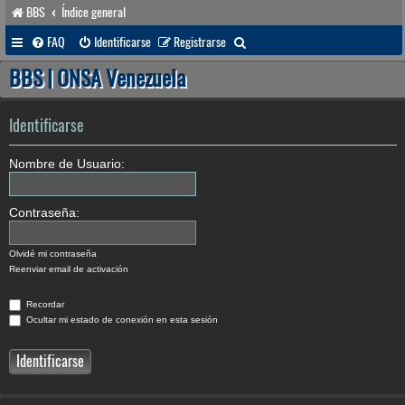
BBS
Índice general
B
FAQ
Identificarse
Registrarse
u
BBS | ONSA Venezuela
s
c
Identificarse
a
Nombre de Usuario:
r
Contraseña:
Olvidé mi contraseña
Reenviar email de activación
Recordar
Ocultar mi estado de conexión en esta sesión